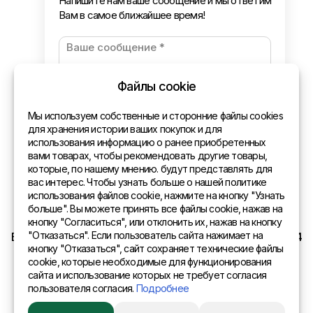
Напишите нам ваше сообщение и мы ответим
Вам в самое ближайшее время!
Новости
Оплата и доставка
Политика конфиденциальности
Файлы cookie
Контакты
Мы используем собственные и сторонние файлы cookies
для хранения истории ваших покупок и для
использования информацию о ранее приобретенных
Общая информация
вами товарах, чтобы рекомендовать другие товары,
которые, по нашему мнению. будут представлять для
Представительства в мире
вас интерес. Чтобы узнать больше о нашей политике
использования файлов cookie, нажмите на кнопку "Узнать
Адрес
больше". Вы можете принять все файлы cookie, нажав на
кнопку "Согласиться", или отклонить их, нажав на кнопку
"Отказаться". Если пользователь сайта нажимает на
EURO SITEX Latvia Daugavpils A.Pumpura iela 104b LV 5404
кнопку "Отказаться", сайт сохраняет технические файлы
cookie, которые необходимые для функционирования
сайта и использование которых не требует согласия
пользователя согласия.
Подробнее
© 2015 Eurositex Latvija