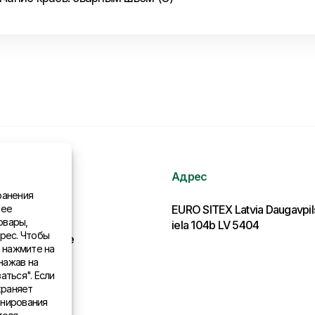
Адрес
ранения
нее
рмация
EURO SITEX Latvia Daugavpi
овары,
iela 104b LV 5404
рес. Чтобы
льства в мире
, нажмите на
нажав на
аться". Если
храняет
онирования