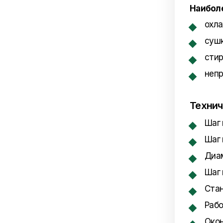
Наиболе
охл
суш
сти
непр
Технич
Шаг 
Шаг 
Диам
Шаг 
Стан
Рабо
Окон