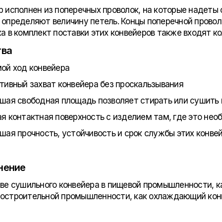
р исполнен из поперечных проволок, на которые надеты 
 определяют величину петель. Концы поперечной провол
ка в комплект поставки этих конвейеров также входят ко
тва
ой ход конвейера
тивный захват конвейера без проскальзывания
шая свободная площадь позволяет стирать или сушить 
я контактная поверхность с изделием там, где это нео
шая прочность, устойчивость и срок службы этих конве
нение
тве сушильного конвейера в пищевой промышленности, к
остроительной промышленности, как охлаждающий конв