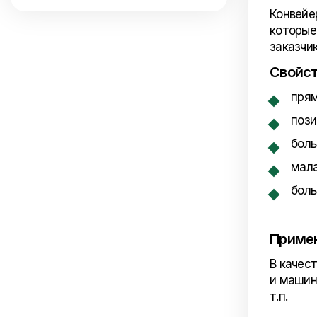
Конвейе
которые
заказчи
Свойс
прям
пози
боль
мала
боль
Приме
В качес
и машин
т.п.