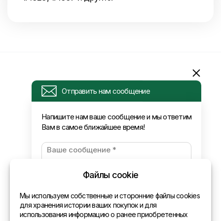
Информация
Отправить нам сообщение
Запрос
Напишите нам ваше сообщение и мы ответим
Вам в самое ближайшее время!
Новости
Оплата и доставка
Политика конфиденциальности
Файлы cookie
Контакты
Мы используем собственные и сторонние файлы cookies
для хранения истории ваших покупок и для
использования информацию о ранее приобретенных
Общая информация