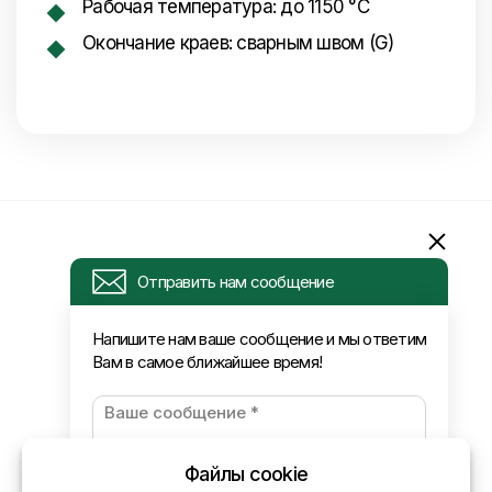
Рабочая температура: до 1150 °C
Окончание краев: сварным швом (G)
Информация
Отправить нам сообщение
Запрос
Напишите нам ваше сообщение и мы ответим
Вам в самое ближайшее время!
Новости
Оплата и доставка
Политика конфиденциальности
Файлы cookie