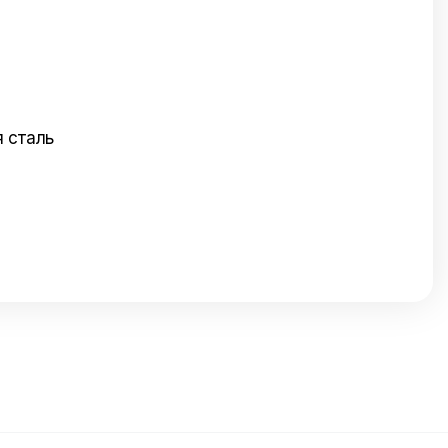
 сталь
Отправить нам сообщение
Напишите нам ваше сообщение и мы ответим
Вам в самое ближайшее время!