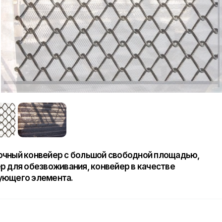
чный конвейер с большой свободной площадью,
р для обезвоживания, конвейер в качестве
ующего элемента.