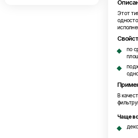
Описан
Этот ти
односто
исполне
Свойс
по с
пло
подх
одн
Приме
В качес
фильтру
Чаще вс
деко