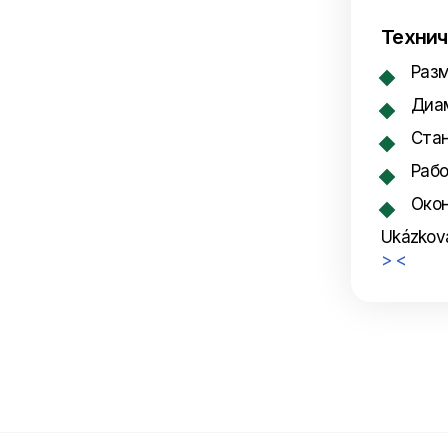
Технич
Разм
Диам
Стан
Рабо
Окон
Ukázková
>
<