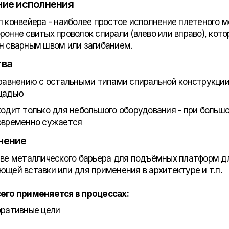
ие исполнения
п конвейера - наиболее простое исполнение плетеного м
ронне свитых проволок спирали (влево или вправо), кот
н сварным швом или загибанием.
тва
равнению с остальными типами спиральной конструкци
щадью
одит только для небольшого оборудования - при большо
овременно сужается
нение
тве металлического барьера для подъёмных платформ 
ющей вставки или для применения в архитектуре и т.п.
его применяется в процессах:
ративные цели