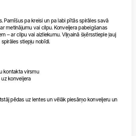
es. Pamīšus pa kreisi un pa labi pītās spirāles savā
zas ar metinājumu vai cilpu. Konveijera pabeigšanas
– ar cilpu vai aizliekumu. Viļņainā šķērsstieple ļauj
pirāles stiepļu nobīdi.
u kontakta virsmu
 uz konveijera
stāj pēdas uz lentes un vēlāk piesārņo konveijeru un