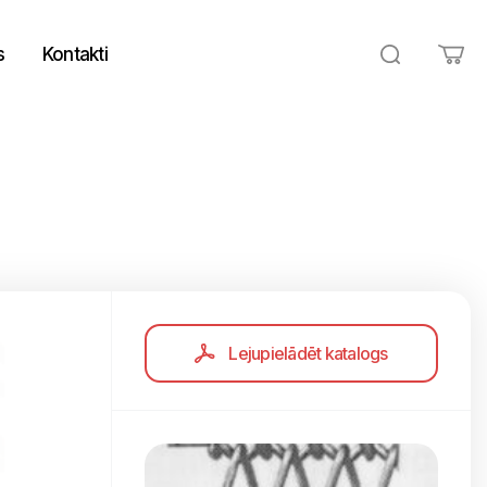
s
Kontakti
Lejupielādēt katalogs