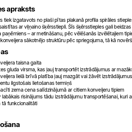
es apraksts
s tiek izgatavots no plaši pītas plakanā profila spirāles stiepl
 saistītas ar viļņaino šķērsstiepli. Šīs šķērsstieples gali beid
 paņēmiens – ar metināšanu, pēc vēlēšanās izvēlētajiem tipiem 
konveijera sākotnējo struktūru pēc spriegojuma, tā kā novērš s
bas
jera taisna gaita
 gluda virsma, kas ļauj transportēt izstrādājumus ar mazāk
jera lielā brīvā platība ļauj mazgāt vai žāvēt izstrādājumus
tu ilgstošais lietošanas termiņš
ti zema cena salīdzinājumā ar citiem konveijeru tipiem
bākais risinājums tādu izstrādājumu transportēšanai, kuri at
 tā funkcionalitāti
tošana