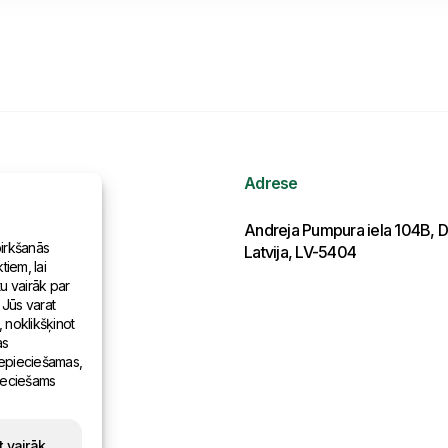
Adrese
ormācija
Andreja Pumpura iela 104B, D
pirkšanās
Latvija, LV-5404
iem, lai
as pasaulē
tu vairāk par
 Jūs varat
, noklikšķinot
as
 nepieciešamas,
pieciešams
t vairāk