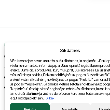
Informācija
Kontakti
Sīkdatnes
Pieprasījums
Vispārēja inf
Mēs izmantojam savas un trešo pušu sīkdatnes, lai saglabātu Jūsu ie
vēsturi un izmantotu informāciju par Jūsu iepriekš iegādātajiem produkt
Jaunumi
Pārstāvniecīb
ieteiktu Jums citus produktus, kuri, mūsuprāt, Jūs interesēs. Lai uzzinā
mūsu sīkdatņu politiku, lūdzam noklikšķināt uz pogas “Uzzināt vairāk”.
Apmaksa un piegāde
piekrist visām sīkdatnēm, noklikšķinot uz pogas “Piekrītu” vai noraidīt
uz pogas “Nepiekrītu”. Ja tīmekļa vietnes lietotājs noklikšķina uz pog
Konfidencialitātes politika
“Nepiekrītu”, tīmekļa vietnē saglabājas tehniskās sīkdatnes, kuras ir
lai nodrošinātu tīmekļa vietnes darbību un kuru izmantošanai nav ne
iegūt lietotāja piekrišanu.
Sīkāk
Piekrītu
Nepiekrītu
Uzzinā