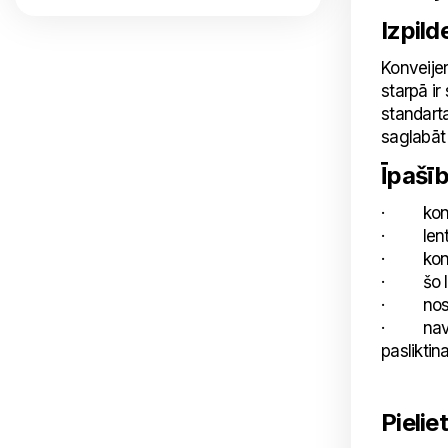
Izpild
Konveijer
starpā ir
standarta
saglabāt 
Īpašī
· konvei
· lentes
· konvei
· šo len
· nosacī
· nav la
pasliktina
Pielie