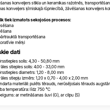
šanas konveijers stikla un keramikas ražotnēs, transportēšan
as konveijers ķīmiskajā rūpniecībā, žāvēšanas konveijers ko
k tiek izmatots sekojošos procesos:
ēšana
ēšana
trauktā transportēšana
atīvie mērķi
kie dati
tieples solis: 4,30 - 50,80 mm
es stieples solis: 4.00 - 33,00 mm
tieples diametrs: 1,20 - 8,00 mm
es stiepļu izmērs: 1,20 x 0,70 - 4,00 x 2,00 mm
rta materiāli: pulēts tērauds, nerūsējošais tērauds augst
 temperatūra: līdz 750 °C
igums: ar metināšanas šuvi (G), ar cilpu (S)