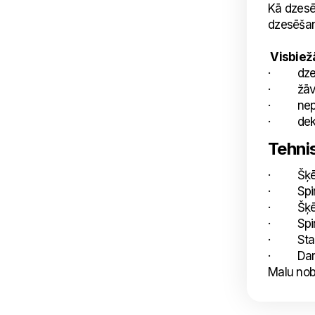
Kā dzesē
dzesēšan
Visbiežā
· dzes
· žāv
· nepār
· dekor
Tehnis
· Šķērss
· Spirāl
· Šķērss
· Spirāl
· Standa
· Darba
Malu nobe