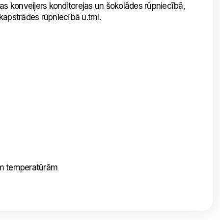
as konveijers konditorejas un šokolādes rūpniecībā,
kapstrādes rūpniecībā u.tml.
ām temperatūrām
Nosūtīt mums ziņojumu
Uzraksti savu ziņojumu un mēs atbildēsim