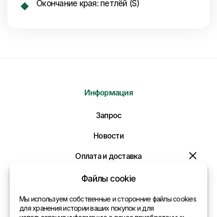
Окончание края: петлёй (S)
Информация
Отправить нам сообщение
Запрос
Напишите нам ваше сообщение и мы ответим
Вам в самое ближайшее время!
Новости
Оплата и доставка
Политика конфиденциальности
Файлы cookie
Контакты
Мы используем собственные и сторонние файлы cookies
для хранения истории ваших покупок и для