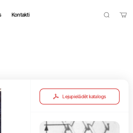
s
Kontakti
Lejupielādēt katalogs