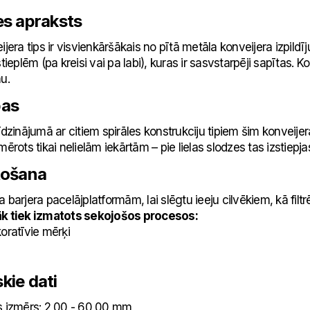
es apraksts
ijera tips ir visvienkāršākais no pītā metāla konveijera izpil
stieplēm (pa kreisi vai pa labi), kuras ir sasvstarpēji sapītas. 
u.
bas
nājumā ar citiem spirāles konstrukciju tipiem šim konveijeram
ts tikai nelielām iekārtām – pie lielas slodzes tas izstiepj
tošana
 barjera pacelājplatformām, lai slēgtu ieeju cilvēkiem, kā filtrēj
k tiek izmatots sekojošos procesos:
atīvie mērķi
kie dati
zmērs: 2,00 - 60,00 mm