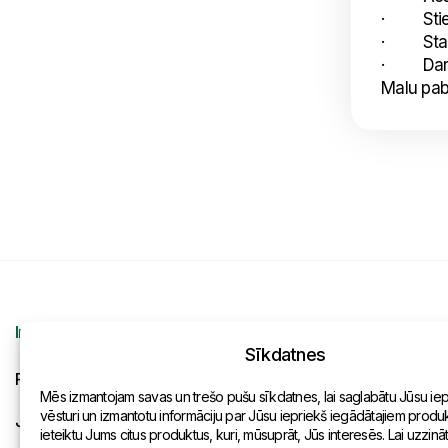
· Stiepl
· Standa
· Darba
Malu pab
Informācija
Kontakti
Sīkdatnes
Pieprasījums
Vispārēja inf
Mēs izmantojam savas un trešo pušu sīkdatnes, lai saglabātu Jūsu ie
vēsturi un izmantotu informāciju par Jūsu iepriekš iegādātajiem produkt
Jaunumi
Pārstāvniecīb
ieteiktu Jums citus produktus, kuri, mūsuprāt, Jūs interesēs. Lai uzzinā