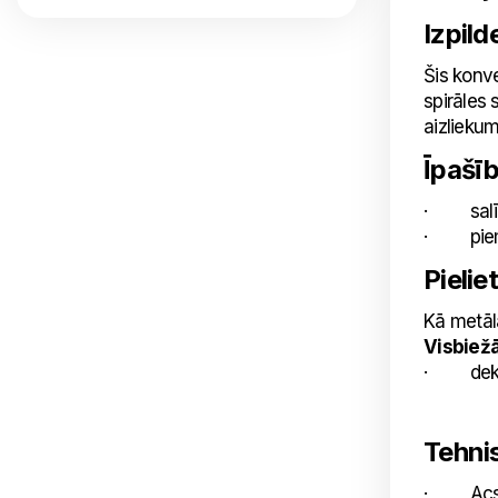
Izpild
Šis konve
spirāles 
aizliekum
Īpašī
· salīdzi
· piemēro
Pielie
Kā metāla
Visbiežā
· dekor
Tehnis
· Acs i