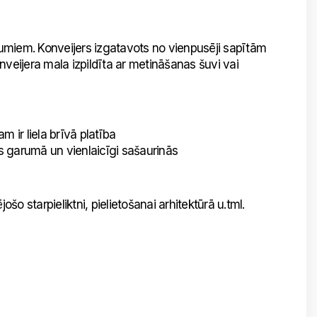
dījumiem. Konveijers izgatavots no vienpusēji sapītām
Konveijera mala izpildīta ar metināšanas šuvi vai
 ir liela brīvā platība
as garumā un vienlaicīgi sašaurinās
ošo starpieliktni, pielietošanai arhitektūrā u.tml.