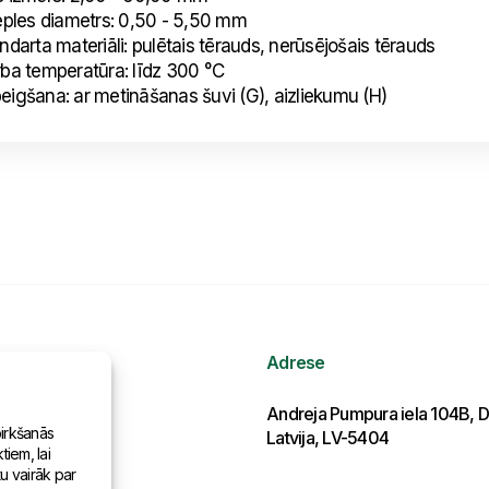
es diametrs: 0,50 - 5,50 mm
rta materiāli: pulētais tērauds, nerūsējošais tērauds
 temperatūra: līdz 300 °C
eigšana: ar metināšanas šuvi (G), aizliekumu (H)
Adrese
ormācija
Andreja Pumpura iela 104B, D
pirkšanās
Latvija, LV-5404
iem, lai
as pasaulē
tu vairāk par