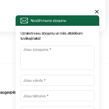
Nosūtīt mums ziņojumu
Uzraksti savu ziņojumu un mēs atbildēsim
tuvākajā laikā!
augavpils,