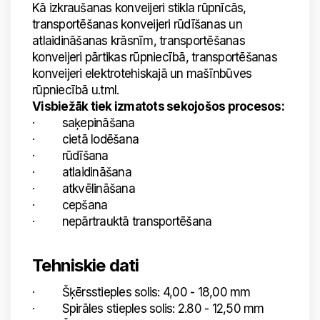
Kā izkraušanas konveijeri stikla rūpnīcās,
transportēšanas konveijeri rūdīšanas un
atlaidināšanas krāsnīm, transportēšanas
konveijeri pārtikas rūpniecībā, transportēšanas
konveijeri elektrotehiskajā un mašīnbūves
rūpniecībā u.tml.
Visbiežāk tiek izmatots sekojošos procesos:
· saķepināšana
· cietā lodēšana
· rūdīšana
· atlaidināšana
· atkvēlināšana
· cepšana
· nepārtrauktā transportēšana
Tehniskie dati
· Šķērsstieples solis: 4,00 - 18,00 mm
· Spirāles stieples solis: 2.80 - 12,50 mm