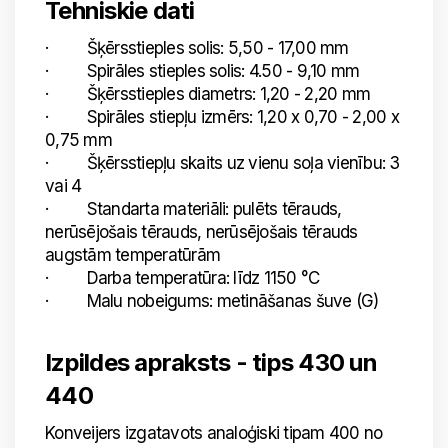
Tehniskie dati
· Šķērsstieples solis: 5,50 - 17,00 mm
· Spirāles stieples solis: 4.50 - 9,10 mm
· Šķērsstieples diametrs: 1,20 - 2,20 mm
· Spirāles stiepļu izmērs: 1,20 x 0,70 - 2,00 x
0,75 mm
· Šķērsstiepļu skaits uz vienu soļa vienību: 3
vai 4
· Standarta materiāli: pulēts tērauds,
nerūsējošais tērauds, nerūsējošais tērauds
augstām temperatūrām
· Darba temperatūra: līdz 1150 °C
· Malu nobeigums: metināšanas šuve (G)
Izpildes apraksts - tips 430 un
440
Konveijers izgatavots analoģiski tipam 400 no