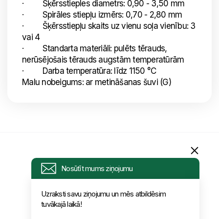
· Šķērsstieples diametrs: 0,90 - 3,50 mm
· Spirāles stiepļu izmērs: 0,70 - 2,80 mm
· Šķērsstiepļu skaits uz vienu soļa vienību: 3
vai 4
· Standarta materiāli: pulēts tērauds,
nerūsējošais tērauds augstām temperatūrām
· Darba temperatūra: līdz 1150 °C
Malu nobeigums: ar metināšanas šuvi (G)
Informācija
Nosūtīt mums ziņojumu
Pieprasījums
Uzraksti savu ziņojumu un mēs atbildēsim
tuvākajā laikā!
Jaunumi