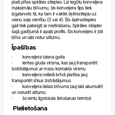
plaši pītas spirāles stieples. Lai iegūtu konveijera
maksimālu blīvumu, šis konveijera tips tiek
izgatavots tā, ka tam ir vairāk šķērsstiepļu uz
vienu soļa vienību (3 vai 4). Šīs šķērsstieples
gali tiek pabeigti ar metināšanu. Spirāles stieplei
šajā gadījumā ir apaļš profils. Šis konveijers ir ļoti
blīvs un labi notur siltumu.
Īpašības
· konveijera taisna gaita
· lentes gluda virsma, kas ļauj transportēt
izstrādājumus ar mazu kontakta virsmu
· konveijera nelielā brīvā platība ļauj
transportēt sīkus izstrādājumus
· konveijera lielais blīvums ļauj labi akumulēt
un noturēt siltumu
· šo lentu ilgstošais lietošanas termiņš
Pielietošana