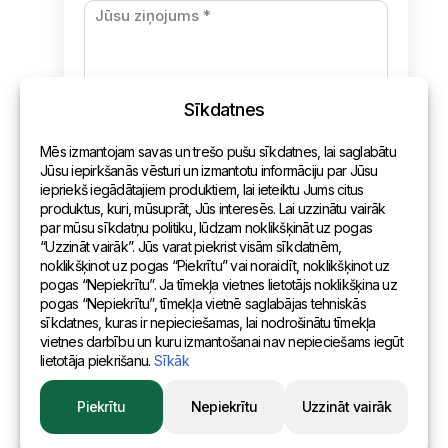
Apmaksa un piegāde
Konfidencialitātes politika
Sīkdatnes
Kontakti
Mēs izmantojam savas un trešo pušu sīkdatnes, lai saglabātu
Vispārēja informācija
Jūsu iepirkšanās vēsturi un izmantotu informāciju par Jūsu
iepriekš iegādātajiem produktiem, lai ieteiktu Jums citus
Pārstāvniecības pasaulē
produktus, kuri, mūsuprāt, Jūs interesēs. Lai uzzinātu vairāk
par mūsu sīkdatņu politiku, lūdzam noklikšķināt uz pogas
Adrese
“Uzzināt vairāk”. Jūs varat piekrist visām sīkdatnēm,
noklikšķinot uz pogas “Piekrītu” vai noraidīt, noklikšķinot uz
pogas “Nepiekrītu”. Ja tīmekļa vietnes lietotājs noklikšķina uz
Andreja Pumpura iela 104B, Daugavpils, Latvija, LV-5404
pogas “Nepiekrītu”, tīmekļa vietnē saglabājas tehniskās
sīkdatnes, kuras ir nepieciešamas, lai nodrošinātu tīmekļa
vietnes darbību un kuru izmantošanai nav nepieciešams iegūt
lietotāja piekrišanu.
Sīkāk
© 2015 Eurositex Latvija
Piekrītu
Nepiekrītu
Uzzināt vairāk
Izstrādāts Esteriol studijā