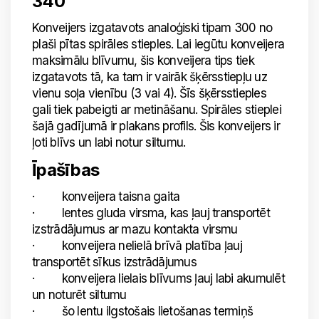
340
Konveijers izgatavots analoģiski tipam 300 no
plaši pītas spirāles stieples. Lai iegūtu konveijera
maksimālu blīvumu, šis konveijera tips tiek
izgatavots tā, ka tam ir vairāk šķērsstiepļu uz
vienu soļa vienību (3 vai 4). Šīs šķērsstieples
gali tiek pabeigti ar metināšanu. Spirāles stieplei
šajā gadījumā ir plakans profils. Šis konveijers ir
ļoti blīvs un labi notur siltumu.
Īpašības
· konveijera taisna gaita
· lentes gluda virsma, kas ļauj transportēt
izstrādājumus ar mazu kontakta virsmu
· konveijera nelielā brīvā platība ļauj
transportēt sīkus izstrādājumus
· konveijera lielais blīvums ļauj labi akumulēt
un noturēt siltumu
· šo lentu ilgstošais lietošanas termiņš