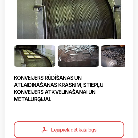
KONVEIJERS RŪDĪŠANAS UN
ATLAIDINĀŠANAS KRĀSNĪM, STIEPĻU
KONVEIJERS ATKVĒLINĀŠANAI UN
METALURĢIJAI.
Lejupielādēt katalogs