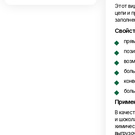
Этот ви
цепи и 
заполне
Свойс
прям
пози
возм
боль
конв
боль
Приме
В качес
и шокол
химичес
выгрузоч