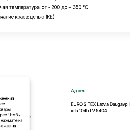
чая температура: от - 200 до + 350 °C
чание краев: цепью (КЕ)
Адрес
ранения
нее
рмация
EURO SITEX Latvia Daugavpi
овары,
iela 104b LV 5404
рес. Чтобы
льства в мире
, нажмите на
нажав на