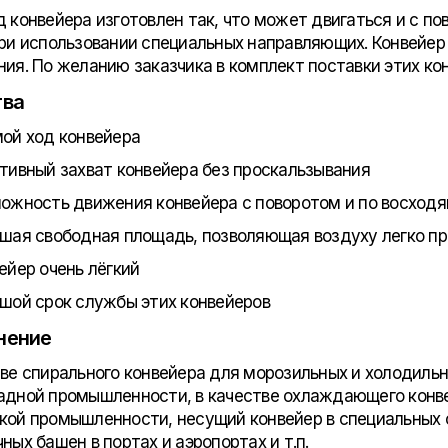
д конвейера изготовлен так, что может двигаться и с п
при использовании специальных направляющих. Конвейер 
ния. По желанию заказчика в комплект поставки этих ко
тва
ой ход конвейера
тивный захват конвейера без проскальзывания
ожность движения конвейера с поворотом и по восход
шая свободная площадь, позволяющая воздуху легко пр
ейер очень лёгкий
шой срок службы этих конвейеров
нение
тве спирального конвейера для морозильных и холодильн
адной промышленности, в качестве охлаждающего конве
кой промышленности, несущий конвейер в специальных 
ных башен в портах и аэропортах и т.п.