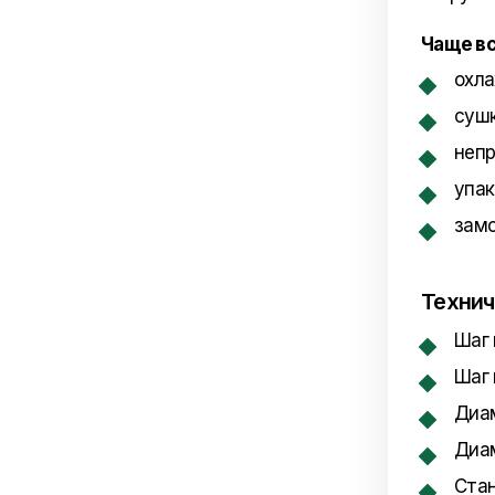
Чаще вс
охл
суш
непр
упак
замо
Технич
Шаг 
Шаг 
Диам
Диам
Стан