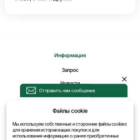
Информация
Отправить нам сообщение
Запрос
Напишите нам ваше сообщение и мы ответим
Вам в самое ближайшее время!
Новости
Оплата и доставка
Политика конфиденциальности
Файлы cookie
Контакты
Мы используем собственные и сторонние файлы cookies
для хранения истории ваших покупок и для
использования информацию о ранее приобретенных
Общая информация