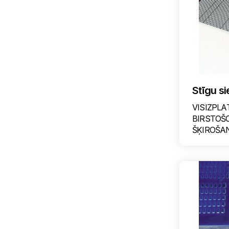
Stīgu si
VISIZPLA
BIRSTOŠ
ŠĶIROŠAN