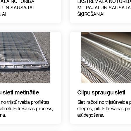
ĀLĀ NOTURĪBA
EKSTREMĀLĀ NOTURĪB
I UN SAUSAJAI
MITRAJAI UN SAUSAJA
NAI
ŠĶIROŠANAI
sieti metinātie
Cilpu spraugu sieti
 no trijstūrveida profilētas
Sieti ražoti no trijstūrveida 
etināti. Filtrēšanas process,
stieples, pīti. Filtrēšanas p
na.
atūdeņošana.