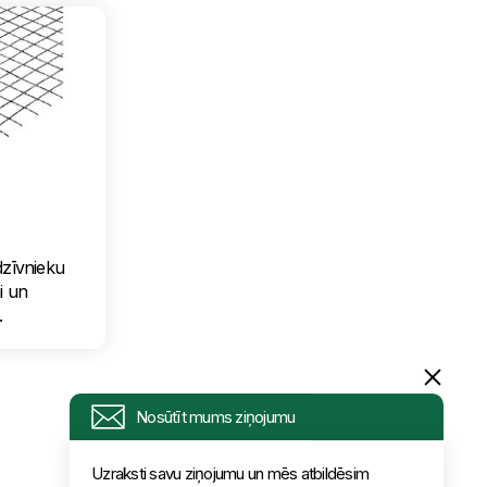
dzīvnieku
i un
.
Nosūtīt mums ziņojumu
Uzraksti savu ziņojumu un mēs atbildēsim