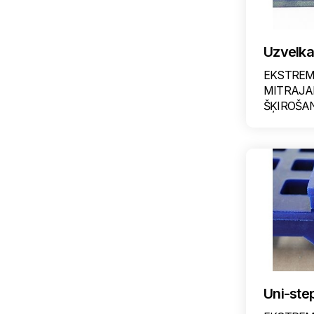
Uzvelk
EKSTREM
MITRAJA
ŠĶIROŠA
Uni-ste