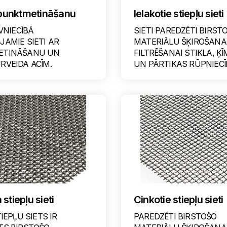
r punktmetināšanu
Ielakotie stiepļu sieti
ŪVNIECĪBĀ
SIETI PAREDZĒTI BIRST
AMIE SIETI AR
MATERIĀLU ŠĶIROŠANA
ETINĀŠANU UN
FILTRĒŠANAI STIKLA, Ķ
RVEIDA ACĪM.
UN PĀRTIKAS RŪPNIECĪ
stiepļu sieti
Cinkotie stiepļu sieti
TIEPĻU SIETS IR
PAREDZĒTI BIRSTOŠO