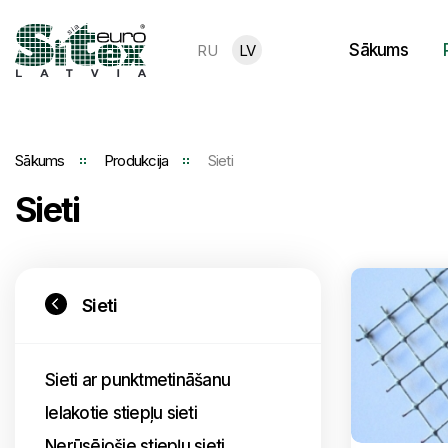
Sākums
RU
LV
Sākums
Produkcija
Sieti
Sieti
Sieti
Sieti ar punktmetināšanu
Ielakotie stiepļu sieti
Nerūsējošie stiepļu sieti