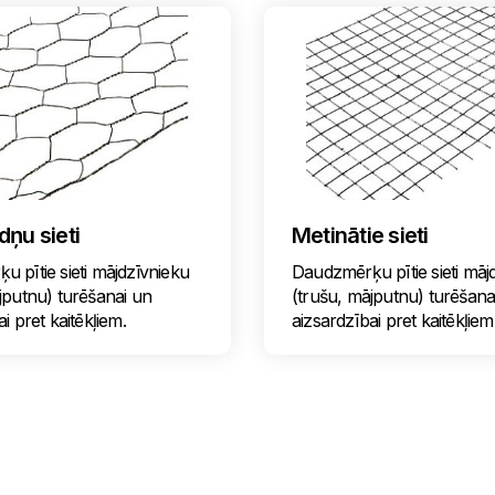
ņu sieti
Metinātie sieti
 pītie sieti mājdzīvnieku
Daudzmērķu pītie sieti māj
jputnu) turēšanai un
(trušu, mājputnu) turēšana
i pret kaitēkļiem.
aizsardzībai pret kaitēkļiem