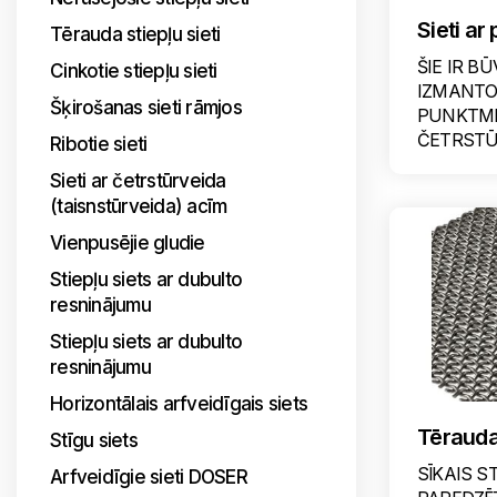
Sieti a
Tērauda stiepļu sieti
ŠIE IR B
Cinkotie stiepļu sieti
IZMANTOJ
Šķirošanas sieti rāmjos
PUNKTM
ČETRSTŪ
Ribotie sieti
Sieti ar četrstūrveida
(taisnstūrveida) acīm
Vienpusējie gludie
Stiepļu siets ar dubulto
resninājumu
Stiepļu siets ar dubulto
resninājumu
Horizontālais arfveidīgais siets
Tērauda 
Stīgu siets
SĪKAIS S
Arfveidīgie sieti DOSER