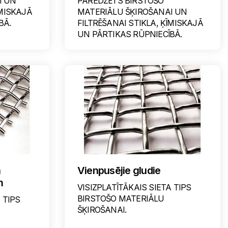
I UN
PAREDZĒTS BIRSTOŠO
ĪMISKAJĀ
MATERIĀLU ŠĶIROŠANAI UN
BĀ.
FILTRĒŠANAI STIKLA, ĶĪMISKAJĀ
UN PĀRTIKAS RŪPNIECĪBĀ.
a
Vienpusējie gludie
m
VISIZPLATĪTĀKAIS SIETA TIPS
BIRSTOŠO MATERIĀLU
 TIPS
ŠĶIROŠANAI.