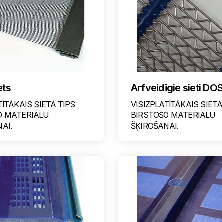
ets
Arfveidīgie sieti DO
TĪTĀKAIS SIETA TIPS
VISIZPLATĪTĀKAIS SIETA
O MATERIĀLU
BIRSTOŠO MATERIĀLU
AI.
ŠĶIROŠANAI.