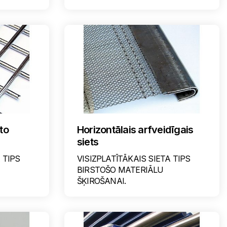
lto
Horizontālais arfveidīgais
siets
 TIPS
VISIZPLATĪTĀKAIS SIETA TIPS
BIRSTOŠO MATERIĀLU
ŠĶIROŠANAI.