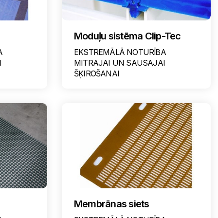
Moduļu sistēma Clip-Tec
A
EKSTREMĀLĀ NOTURĪBA
I
MITRAJAI UN SAUSAJAI
ŠĶIROŠANAI
Membrānas siets