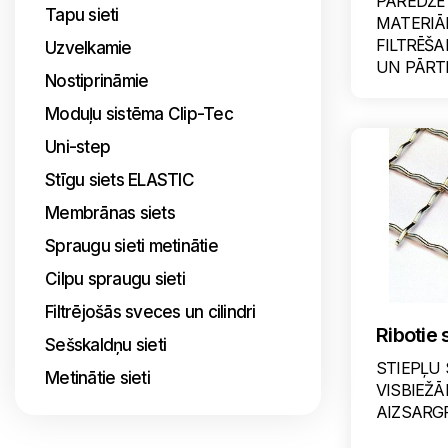
PAREDZĒ
Tapu sieti
MATERIĀ
FILTRĒŠA
Uzvelkamie
UN PĀRTI
Nostiprināmie
Moduļu sistēma Clip-Tec
Uni-step
Stīgu siets ELASTIC
Membrānas siets
Spraugu sieti metinātie
Cilpu spraugu sieti
Filtrējošās sveces un cilindri
Ribotie s
Sešskaldņu sieti
STIEPĻU 
Metinātie sieti
VISBIEŽĀ
AIZSARGR