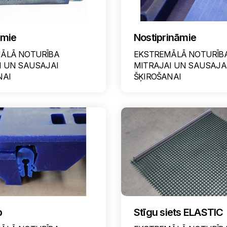
amie
Nostiprināmie
ĀLĀ NOTURĪBA
EKSTREMĀLĀ NOTURĪB
I UN SAUSAJAI
MITRAJAI UN SAUSAJA
NAI
ŠĶIROŠANAI
p
Stīgu siets ELASTIC