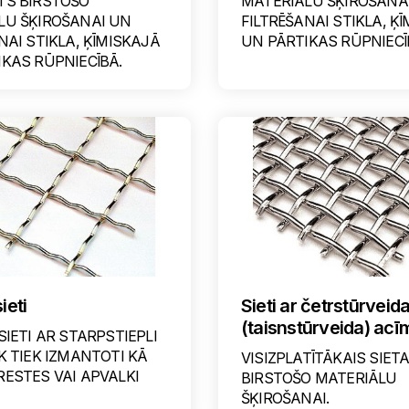
TS BIRSTOŠO
MATERIĀLU ŠĶIROŠANA
LU ŠĶIROŠANAI UN
FILTRĒŠANAI STIKLA, Ķ
NAI STIKLA, ĶĪMISKAJĀ
UN PĀRTIKAS RŪPNIECĪ
KAS RŪPNIECĪBĀ.
ieti
Sieti ar četrstūrveid
(taisnstūrveida) acī
SIETI AR STARPSTIEPLI
K TIEK IZMANTOTI KĀ
VISIZPLATĪTĀKAIS SIETA
ESTES VAI APVALKI
BIRSTOŠO MATERIĀLU
ŠĶIROŠANAI.