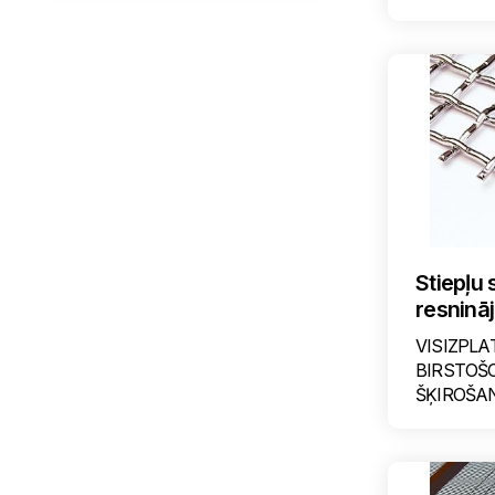
Stiepļu 
resninā
VISIZPLA
BIRSTOŠ
ŠĶIROŠAN