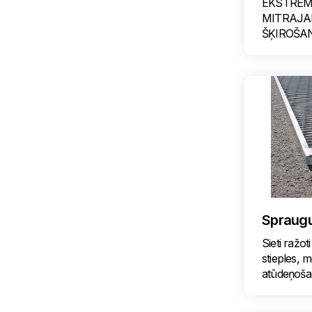
EKSTREM
MITRAJA
ŠĶIROŠA
Spraugu 
Sieti ražoti
stieples, m
atūdeņoša