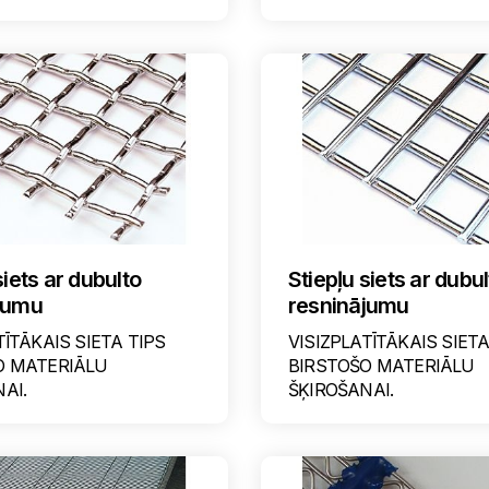
siets ar dubulto
Stiepļu siets ar dubu
jumu
resninājumu
TĪTĀKAIS SIETA TIPS
VISIZPLATĪTĀKAIS SIETA
O MATERIĀLU
BIRSTOŠO MATERIĀLU
AI.
ŠĶIROŠANAI.