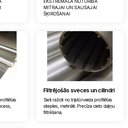
A
EKSTREMĀLĀ NOTURĪBA
I
MITRAJAI UN SAUSAJAI
ŠĶIROŠANAI
Filtrējošās sveces un cilindri
profilētas
Sieti ražoti no trijstūrveida profilētas
rocess,
stieples, metināti. Precīza cieto daļiņu
filtrēšana.