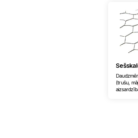
Sešskald
Daudzmērķu
(trušu, mā
aizsardzība