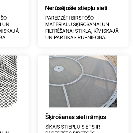
Nerūsējošie stiepļu sieti
OŠO
PAREDZĒTI BIRSTOŠO
I UN
MATERIĀLU ŠĶIROŠANAI UN
ĪMISKAJĀ
FILTRĒŠANAI STIKLA, ĶĪMISKAJĀ
BĀ.
UN PĀRTIKAS RŪPNIECĪBĀ.
Šķirošanas sieti rāmjos
SĪKAIS STIEPĻU SIETS IR