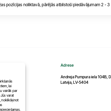
pozīcijas noliktavā, pārējās atbilstoši piedāvājumam 2 - 3
Adrese
ormācija
Andreja Pumpura iela 104B, D
pirkšanās
Latvija, LV-5404
iem, lai
as pasaulē
tu vairāk par
 Jūs varat
, noklikšķinot
as
 nepieciešamas,