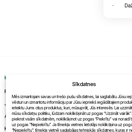
· Dažas 
Informācija
Kontakti
Sīkdatnes
Pieprasījums
Vispārēja inf
Mēs izmantojam savas un trešo pušu sīkdatnes, lai saglabātu Jūsu ie
vēsturi un izmantotu informāciju par Jūsu iepriekš iegādātajiem produkt
Jaunumi
Pārstāvniecīb
ieteiktu Jums citus produktus, kuri, mūsuprāt, Jūs interesēs. Lai uzzinā
mūsu sīkdatņu politiku, lūdzam noklikšķināt uz pogas “Uzzināt vairāk”.
Apmaksa un piegāde
piekrist visām sīkdatnēm, noklikšķinot uz pogas “Piekrītu” vai noraidīt
uz pogas “Nepiekrītu”. Ja tīmekļa vietnes lietotājs noklikšķina uz pog
Konfidencialitātes politika
“Nepiekrītu”, tīmekļa vietnē saglabājas tehniskās sīkdatnes, kuras ir