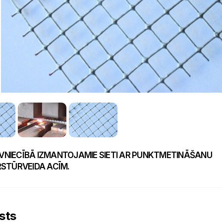
BŪVNIECĪBĀ IZMANTOJAMIE SIETI AR PUNKTMETINĀŠANU
STŪRVEIDA ACĪM.
sts