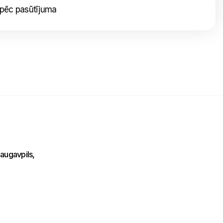
 pēc pasūtījuma
Nosūtīt mums ziņojumu
Uzraksti savu ziņojumu un mēs atbildēsim
tuvākajā laikā!
augavpils,