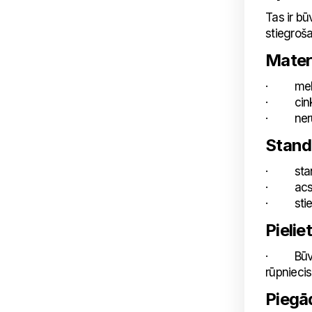
Tas ir b
stiegroša
Mater
· melna
· cinko
· nerūs
Stand
· standar
· acs i
· stiepl
Pielie
· Būvnie
rūpnieci
Piegā