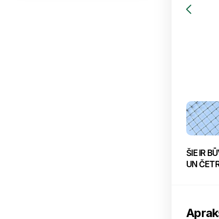
ŠIE IR 
UN ČETR
Aprak