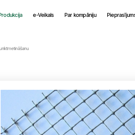
Produkcija
e-Veikals
Par kompāniju
Pieprasījum
 punktmetināšanu