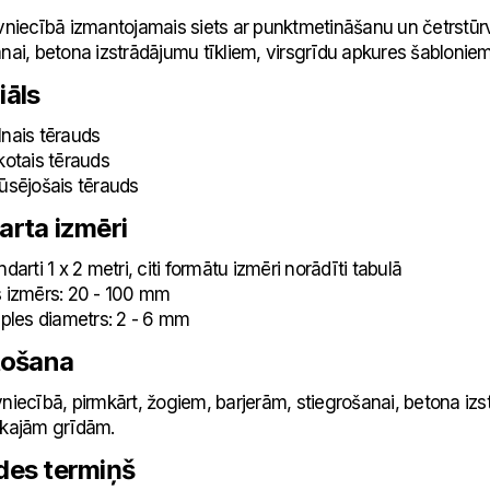
ūvniecībā izmantojamais siets ar punktmetināšanu un četrstūr
nai, betona izstrādājumu tīkliem, virsgrīdu apkures šablonie
iāls
is tērauds
tais tērauds
ējošais tērauds
arta izmēri
ti 1 х 2 metri, citi formātu izmēri norādīti tabulā
zmērs: 20 - 100 mm
es diametrs: 2 - 6 mm
tošana
cībā, pirmkārt, žogiem, barjerām, stiegrošanai, betona izst
skajām grīdām.
des termiņš