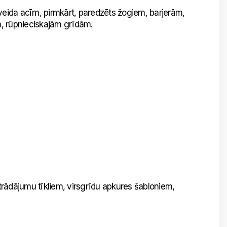
veida acīm, pirmkārt, paredzēts žogiem, barjerām,
m, rūpnieciskajām grīdām.
rādājumu tīkliem, virsgrīdu apkures šabloniem,