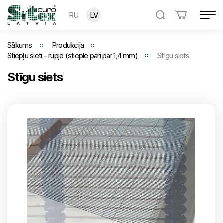
RU
LV
Sākums
Produkcija
Stiepļu sieti - rupje (stieple pāri par 1,4 mm)
Stīgu siets
Stīgu siets