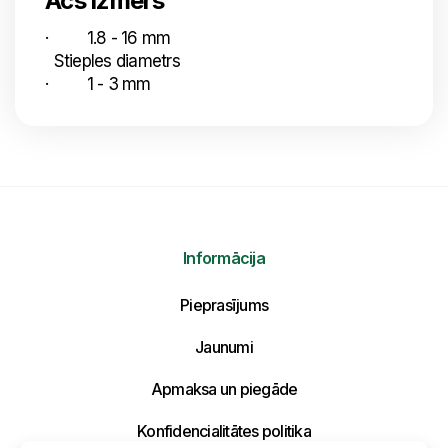
Acs izmērs
· 1.8 - 16 mm
Stieples diametrs
· 1 - 3 mm
Informācija
Nosūtīt mums ziņojumu
Pieprasījums
Jaunumi
Uzraksti savu ziņojumu un mēs atbildēsim
tuvākajā laikā!
Apmaksa un piegāde
Konfidencialitātes politika