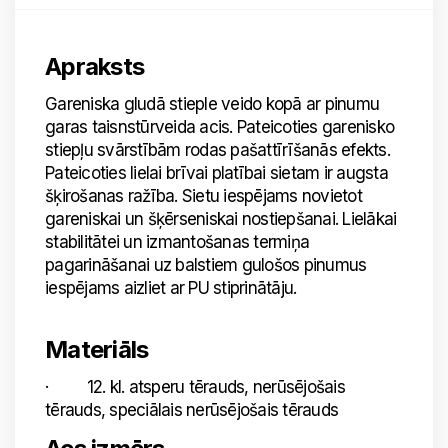
Apraksts
Gareniska gludā stieple veido kopā ar pinumu
garas taisnstūrveida acis. Pateicoties garenisko
stiepļu svārstībām rodas pašattīrīšanās efekts.
Pateicoties lielai brīvai platībai sietam ir augsta
šķirošanas ražība. Sietu iespējams novietot
gareniskai un šķērseniskai nostiepšanai. Lielākai
stabilitātei un izmantošanas termiņa
pagarināšanai uz balstiem gulošos pinumus
iespējams aizliet ar PU stiprinātāju.
Materiāls
· 12. kl. atsperu tērauds, nerūsējošais
tērauds, speciālais nerūsējošais tērauds