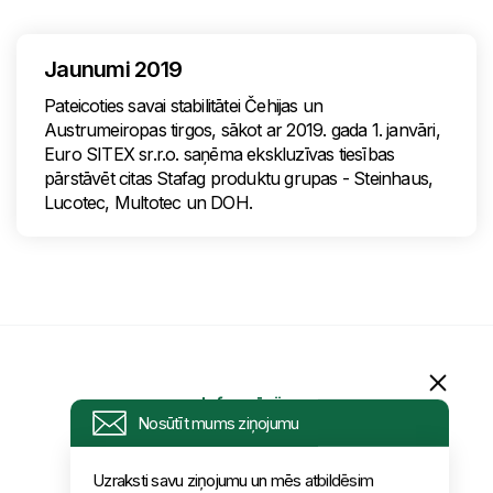
Jaunumi 2019
Pateicoties savai stabilitātei Čehijas un
Austrumeiropas tirgos, sākot ar 2019. gada 1. janvāri,
Euro SITEX sr.r.o. saņēma ekskluzīvas tiesības
pārstāvēt citas Stafag produktu grupas - Steinhaus,
Lucotec, Multotec un DOH.
Informācija
Nosūtīt mums ziņojumu
Pieprasījums
Uzraksti savu ziņojumu un mēs atbildēsim
tuvākajā laikā!