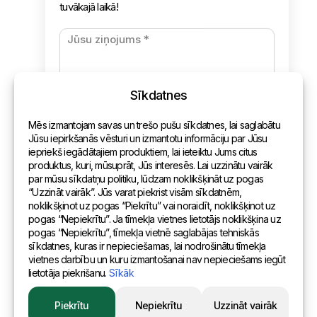
Jaunumi
Apmaksa un piegāde
Konfidencialitātes politika
Sīkdatnes
Kontakti
Mēs izmantojam savas un trešo pušu sīkdatnes, lai saglabātu
Vispārēja informācija
Jūsu iepirkšanās vēsturi un izmantotu informāciju par Jūsu
iepriekš iegādātajiem produktiem, lai ieteiktu Jums citus
Pārstāvniecības pasaulē
produktus, kuri, mūsuprāt, Jūs interesēs. Lai uzzinātu vairāk
par mūsu sīkdatņu politiku, lūdzam noklikšķināt uz pogas
Adrese
“Uzzināt vairāk”. Jūs varat piekrist visām sīkdatnēm,
noklikšķinot uz pogas “Piekrītu” vai noraidīt, noklikšķinot uz
pogas “Nepiekrītu”. Ja tīmekļa vietnes lietotājs noklikšķina uz
Andreja Pumpura iela 104B, Daugavpils, Latvija, LV-5404
pogas “Nepiekrītu”, tīmekļa vietnē saglabājas tehniskās
sīkdatnes, kuras ir nepieciešamas, lai nodrošinātu tīmekļa
vietnes darbību un kuru izmantošanai nav nepieciešams iegūt
lietotāja piekrišanu.
Sīkāk
© 2015 Eurositex Latvija
Piekrītu
Nepiekrītu
Uzzināt vairāk
Izstrādāts Esteriol studijā