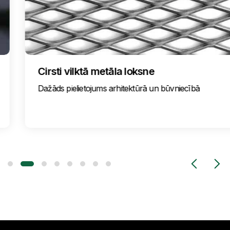
Cirsti vilktā metāla loksne
Dažāds pielietojums arhitektūrā un būvniecībā