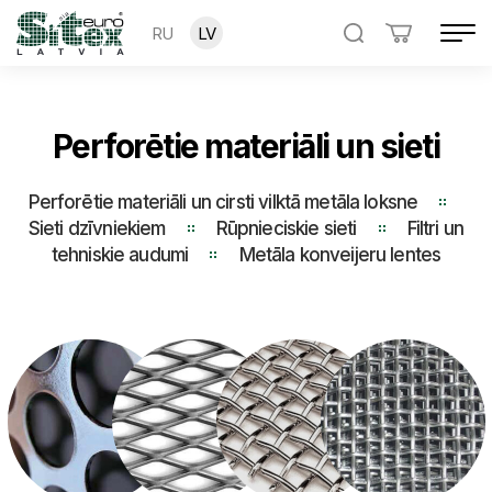
RU
LV
Perforētie materiāli un sieti
Perforētie materiāli un сirsti vilktā metāla loksne
Sieti dzīvniekiem
Rūpnieciskie sieti
Filtri un
tehniskie audumi
Metāla konveijeru lentes