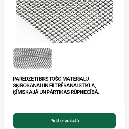
PAREDZĒTI BIRSTOŠO MATERIĀLU
ŠĶIROŠANAI UN FILTRĒŠANAI STIKLA,
ĶĪMISKAJĀ UN PĀRTIKAS RŪPNIECĪBĀ.
Pirkt e-veikalā