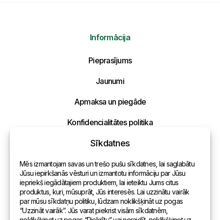
Informācija
Pieprasījums
Jaunumi
Apmaksa un piegāde
Konfidencialitātes politika
Sīkdatnes
Kontakti
Mēs izmantojam savas un trešo pušu sīkdatnes, lai saglabātu
Vispārēja informācija
Jūsu iepirkšanās vēsturi un izmantotu informāciju par Jūsu
iepriekš iegādātajiem produktiem, lai ieteiktu Jums citus
Pārstāvniecības pasaulē
produktus, kuri, mūsuprāt, Jūs interesēs. Lai uzzinātu vairāk
par mūsu sīkdatņu politiku, lūdzam noklikšķināt uz pogas
Adrese
“Uzzināt vairāk”. Jūs varat piekrist visām sīkdatnēm,
noklikšķinot uz pogas “Piekrītu” vai noraidīt, noklikšķinot uz