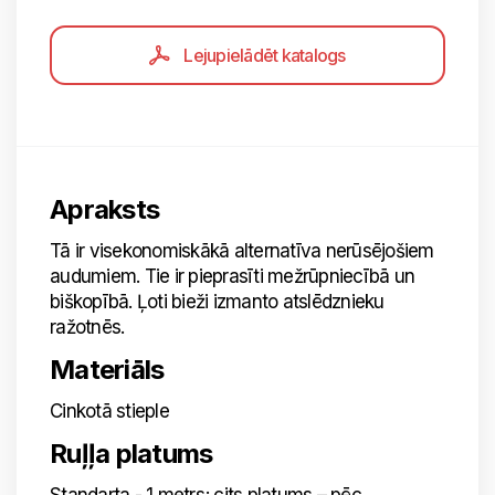
Lejupielādēt katalogs
Apraksts
Tā ir visekonomiskākā alternatīva nerūsējošiem
audumiem. Tie ir pieprasīti mežrūpniecībā un
biškopībā. Ļoti bieži izmanto atslēdznieku
ražotnēs.
Materiāls
Cinkotā stieple
Ruļļa platums