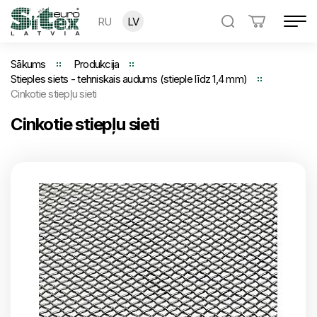
RU
LV
Sākums
Produkcija
Stieples siets - tehniskais audums (stieple līdz 1,4 mm)
Cinkotie stiepļu sieti
Cinkotie stiepļu sieti