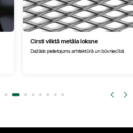
Cirsti vilktā metāla loksne
Dažāds pielietojums arhitektūrā un būvniecībā