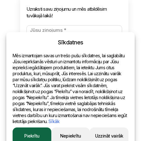
Jaunumi
Apmaksa un piegāde
Konfidencialitātes politika
Sīkdatnes
Kontakti
Mēs izmantojam savas un trešo pušu sīkdatnes, lai saglabātu
Vispārēja informācija
Jūsu iepirkšanās vēsturi un izmantotu informāciju par Jūsu
iepriekš iegādātajiem produktiem, lai ieteiktu Jums citus
Pārstāvniecības pasaulē
produktus, kuri, mūsuprāt, Jūs interesēs. Lai uzzinātu vairāk
par mūsu sīkdatņu politiku, lūdzam noklikšķināt uz pogas
Adrese
“Uzzināt vairāk”. Jūs varat piekrist visām sīkdatnēm,
noklikšķinot uz pogas “Piekrītu” vai noraidīt, noklikšķinot uz
pogas “Nepiekrītu”. Ja tīmekļa vietnes lietotājs noklikšķina uz
Andreja Pumpura iela 104B, Daugavpils, Latvija, LV-5404
pogas “Nepiekrītu”, tīmekļa vietnē saglabājas tehniskās
sīkdatnes, kuras ir nepieciešamas, lai nodrošinātu tīmekļa
vietnes darbību un kuru izmantošanai nav nepieciešams iegūt
lietotāja piekrišanu.
Sīkāk
© 2015 Eurositex Latvija
Piekrītu
Nepiekrītu
Uzzināt vairāk
Izstrādāts Esteriol studijā