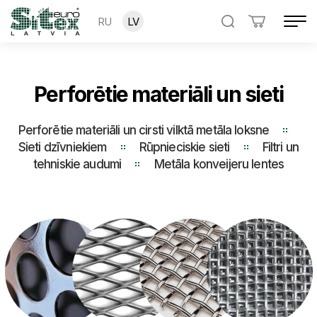
RU
LV
Perforētie materiāli un sieti
Perforētie materiāli un сirsti vilktā metāla loksne
Sieti dzīvniekiem
Rūpnieciskie sieti
Filtri un
tehniskie audumi
Metāla konveijeru lentes