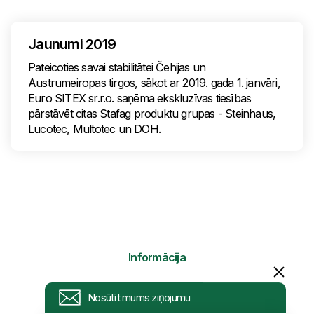
Jaunumi 2019
Pateicoties savai stabilitātei Čehijas un
Austrumeiropas tirgos, sākot ar 2019. gada 1. janvāri,
Euro SITEX sr.r.o. saņēma ekskluzīvas tiesības
pārstāvēt citas Stafag produktu grupas - Steinhaus,
Lucotec, Multotec un DOH.
Informācija
Nosūtīt mums ziņojumu
Pieprasījums
Uzraksti savu ziņojumu un mēs atbildēsim
tuvākajā laikā!