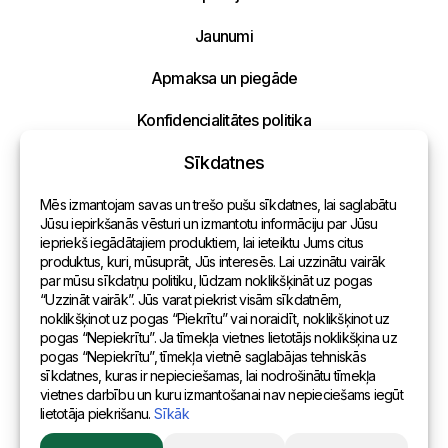
Jaunumi
Apmaksa un piegāde
Konfidencialitātes politika
Sīkdatnes
Kontakti
Mēs izmantojam savas un trešo pušu sīkdatnes, lai saglabātu
Vispārēja informācija
Jūsu iepirkšanās vēsturi un izmantotu informāciju par Jūsu
Nosūtīt mums ziņojumu
iepriekš iegādātajiem produktiem, lai ieteiktu Jums citus
Pārstāvniecības pasaulē
produktus, kuri, mūsuprāt, Jūs interesēs. Lai uzzinātu vairāk
par mūsu sīkdatņu politiku, lūdzam noklikšķināt uz pogas
Uzraksti savu ziņojumu un mēs atbildēsim
Adrese
“Uzzināt vairāk”. Jūs varat piekrist visām sīkdatnēm,
tuvākajā laikā!
noklikšķinot uz pogas “Piekrītu” vai noraidīt, noklikšķinot uz
pogas “Nepiekrītu”. Ja tīmekļa vietnes lietotājs noklikšķina uz
Andreja Pumpura iela 104B, Daugavpils, Latvija, LV-5404
pogas “Nepiekrītu”, tīmekļa vietnē saglabājas tehniskās
sīkdatnes, kuras ir nepieciešamas, lai nodrošinātu tīmekļa
vietnes darbību un kuru izmantošanai nav nepieciešams iegūt
lietotāja piekrišanu.
Sīkāk
© 2015 Eurositex Latvija