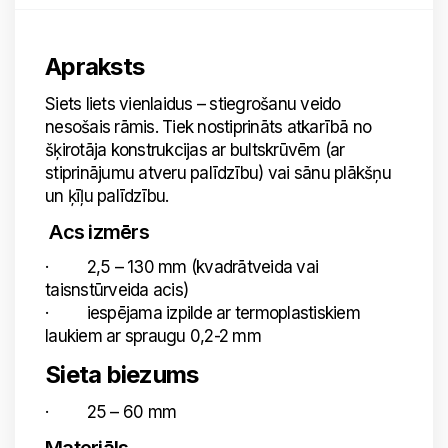
Apraksts
Siets liets vienlaidus – stiegrošanu veido
nesošais rāmis. Tiek nostiprināts atkarībā no
šķirotāja konstrukcijas ar bultskrūvēm (ar
stiprinājumu atveru palīdzību) vai sānu plākšņu
un ķīļu palīdzību.
Acs izmērs
· 2,5 – 130 mm (kvadrātveida vai
taisnstūrveida acis)
· iespējama izpilde ar termoplastiskiem
laukiem ar spraugu 0,2-2 mm
Sieta biezums
· 25 – 60 mm