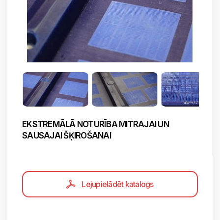
EKSTREMĀLĀ NOTURĪBA MITRAJAI UN
SAUSAJAI ŠĶIROŠANAI
Lejupielādēt katalogs