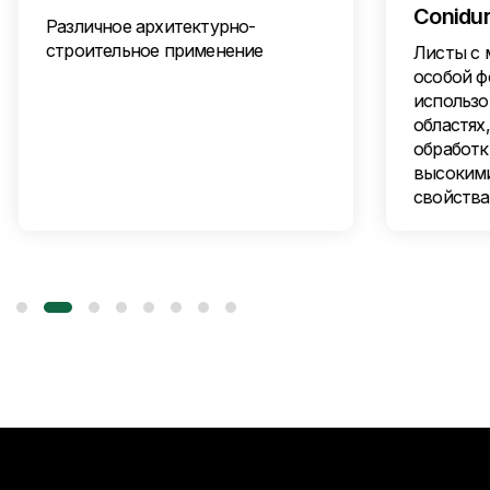
Conidu
Различное архитектурно-
строительное применение
Листы с 
особой ф
использо
областях,
обработк
высокими
свойства