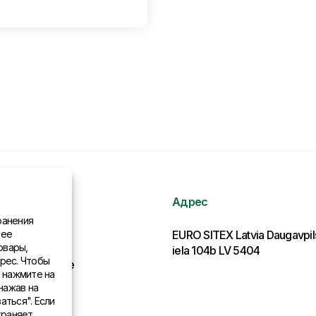
Адрес
ранения
нее
рмация
EURO SITEX Latvia Daugavpi
овары,
iela 104b LV 5404
рес. Чтобы
льства в мире
, нажмите на
нажав на
аться". Если
храняет