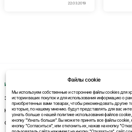
22.03.2019
Файлы cookie
Информация
Контакты
Мы используем собственные и сторонние файлы cookies для х
Запрос
истории ваших покупок и для использования информацию о ра
Общая инфо
приобретенных вами товарах, чтобы рекомендовать другие т
которые, по нашему мнению. будут представлять для вас инте
Новости
Представите
узнать больше о нашей политике использования файлов cookie
кнопку "Узнать больше". Вы можете принять все файлы cookie, 
Оплата и доставка
кнопку "Согласиться", или отклонить их, нажав на кнопку "Отказ
пользователь сайта нажимает на кнопку "Отказаться", сайт со