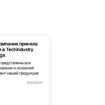
омпания приняла
 в Techindustry
īga
 предствлены все
новинки и основной
ент нашей продукции
01.03.2024