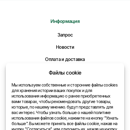
Информация
Отправить нам сообщение
Запрос
Новости
Напишите нам ваше сообщение и мы ответим
Вам в самое ближайшее время!
Оплата и доставка
Политика конфиденциальности
Файлы cookie
Контакты
Мы используем собственные и сторонние файлы cookies
для хранения истории ваших покупок и для
использования информацию о ранее приобретенных
Общая информация
вами товарах, чтобы рекомендовать другие товары,
которые, по нашему мнению. будут представлять для
Представительства в мире
вас интерес. Чтобы узнать больше о нашей политике
использования файлов cookie, нажмите на кнопку "Узнать
Адрес
больше". Вы можете принять все файлы cookie, нажав на
кнопку "Согласиться", или отклонить их, нажав на кнопку