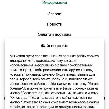
Информация
Отправить нам сообщение
Запрос
Напишите нам ваше сообщение и мы ответим
Вам в самое ближайшее время!
Новости
Оплата и доставка
Политика конфиденциальности
Файлы cookie
Контакты
Мы используем собственные и сторонние файлы cookies
для хранения истории ваших покупок и для
использования информацию о ранее приобретенных
Общая информация
вами товарах, чтобы рекомендовать другие товары,
которые, по нашему мнению. будут представлять для
Представительства в мире
вас интерес. Чтобы узнать больше о нашей политике
использования файлов cookie, нажмите на кнопку "Узнать
Адрес
больше". Вы можете принять все файлы cookie, нажав на
кнопку "Согласиться", или отклонить их, нажав на кнопку
"Отказаться". Если пользователь сайта нажимает на
EURO SITEX Latvia Daugavpils A.Pumpura iela 104b LV 5404
кнопку "Отказаться", сайт сохраняет технические файлы
cookie, которые необходимые для функционирования