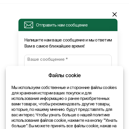
Информация
Отправить нам сообщение
Запрос
Напишите нам ваше сообщение и мы ответим
Вам в самое ближайшее время!
Новости
Оплата и доставка
Политика конфиденциальности
Файлы cookie
Контакты
Мы используем собственные и сторонние файлы cookies
для хранения истории ваших покупок и для
использования информацию о ранее приобретенных
Общая информация
вами товарах, чтобы рекомендовать другие товары,
которые, по нашему мнению. будут представлять для
Представительства в мире
вас интерес. Чтобы узнать больше о нашей политике
использования файлов cookie, нажмите на кнопку "Узнать
Адрес
больше". Вы можете принять все файлы cookie, нажав на