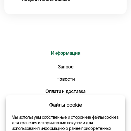
Информация
Отправить нам сообщение
Запрос
Напишите нам ваше сообщение и мы ответим
Вам в самое ближайшее время!
Новости
Оплата и доставка
Политика конфиденциальности
Файлы cookie
Контакты
Мы используем собственные и сторонние файлы cookies
для хранения истории ваших покупок и для
использования информацию о ранее приобретенных
Общая информация