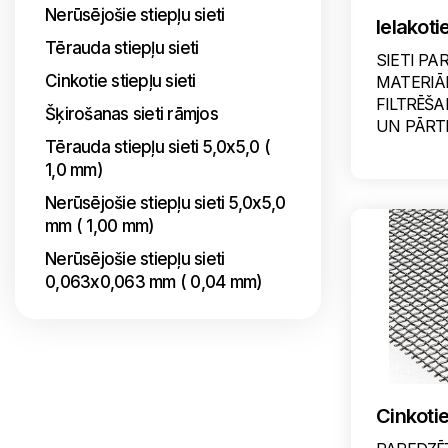
Nerūsējošie stiepļu sieti
Ielakotie
Tērauda stiepļu sieti
SIETI PA
Cinkotie stiepļu sieti
MATERIĀ
FILTRĒŠA
Šķirošanas sieti rāmjos
UN PĀRTI
Tērauda stiepļu sieti 5,0x5,0 (
1,0 mm)
Nerūsējošie stiepļu sieti 5,0x5,0
mm ( 1,00 mm)
Nerūsējošie stiepļu sieti
0,063x0,063 mm ( 0,04 mm)
Cinkotie