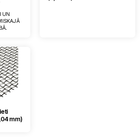
R
I UN
ĪMISKAJĀ
BĀ.
ieti
,04 mm)