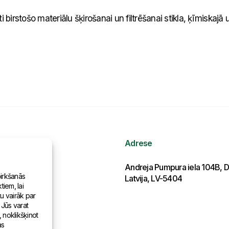
i birstošo materiālu šķirošanai un filtrēšanai stikla, ķīmiskajā
Adrese
ormācija
Andreja Pumpura iela 104B, D
pirkšanās
Latvija, LV-5404
iem, lai
as pasaulē
tu vairāk par
 Jūs varat
, noklikšķinot
as