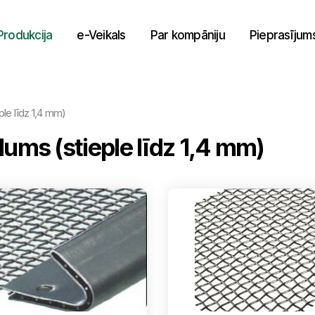
Produkcija
e-Veikals
Par kompāniju
Pieprasījum
ple līdz 1,4 mm)
udums (stieple līdz 1,4 mm)