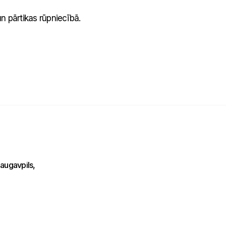
Nosūtīt mums ziņojumu
 un pārtikas rūpniecībā.
Uzraksti savu ziņojumu un mēs atbildēsim
tuvākajā laikā!
augavpils,