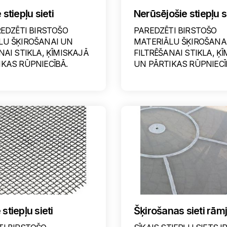
 stiepļu sieti
Nerūsējošie stiepļu s
REDZĒTI BIRSTOŠO
PAREDZĒTI BIRSTOŠO
LU ŠĶIROŠANAI UN
MATERIĀLU ŠĶIROŠANA
NAI STIKLA, ĶĪMISKAJĀ
FILTRĒŠANAI STIKLA, Ķ
KAS RŪPNIECĪBĀ.
UN PĀRTIKAS RŪPNIECĪ
 stiepļu sieti
Šķirošanas sieti rām