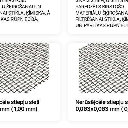
TI BIRSTOŠO
SĪKAIS STIEPĻU SIETS I
LU ŠĶIROŠANAI UN
PAREDZĒTS BIRSTOŠO
NAI STIKLA, ĶĪMISKAJĀ
MATERIĀLU ŠĶIROŠANA
KAS RŪPNIECĪBĀ.
FILTRĒŠANAI STIKLA, Ķ
UN PĀRTIKAS RŪPNIECĪ
šie stiepļu sieti
Nerūsējošie stiepļu s
 mm ( 1,00 mm)
0,063x0,063 mm ( 0