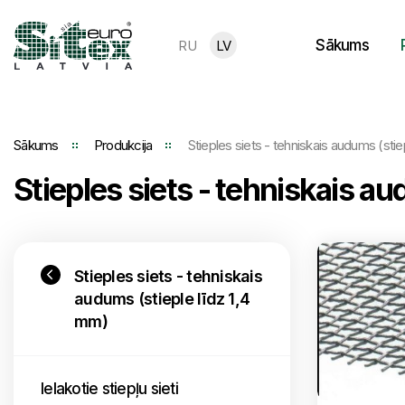
Sākums
RU
LV
Sākums
Produkcija
Stieples siets - tehniskais audums (stie
Stieples siets - tehniskais a
Stieples siets - tehniskais
audums (stieple līdz 1,4
mm)
Ielakotie stiepļu sieti