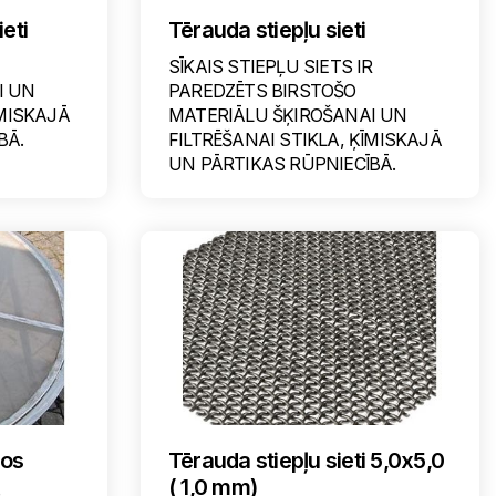
ieti
Tērauda stiepļu sieti
SĪKAIS STIEPĻU SIETS IR
I UN
PAREDZĒTS BIRSTOŠO
ĪMISKAJĀ
MATERIĀLU ŠĶIROŠANAI UN
BĀ.
FILTRĒŠANAI STIKLA, ĶĪMISKAJĀ
UN PĀRTIKAS RŪPNIECĪBĀ.
jos
Tērauda stiepļu sieti 5,0x5,0
( 1,0 mm)