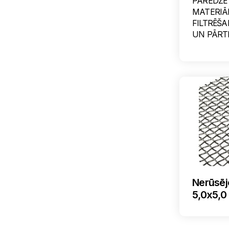
PAREDZĒ
MATERIĀ
FILTRĒŠA
UN PĀRTI
Nerūsējo
5,0x5,0