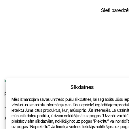
Sieti paredzēt
Informācija
Kontakti
Sīkdatnes
Pieprasījums
Vispārēja inf
Mēs izmantojam savas un trešo pušu sīkdatnes, lai saglabātu Jūsu ie
vēsturi un izmantotu informāciju par Jūsu iepriekš iegādātajiem produkt
Jaunumi
Pārstāvniecīb
ieteiktu Jums citus produktus, kuri, mūsuprāt, Jūs interesēs. Lai uzzinā
mūsu sīkdatņu politiku, lūdzam noklikšķināt uz pogas “Uzzināt vairāk”.
Apmaksa un piegāde
piekrist visām sīkdatnēm, noklikšķinot uz pogas “Piekrītu” vai noraidīt
uz pogas “Nepiekrītu”. Ja tīmekļa vietnes lietotājs noklikšķina uz pog