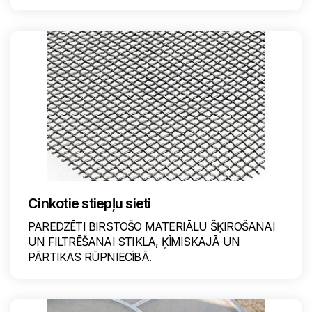
Cinkotie stiepļu sieti
PAREDZĒTI BIRSTOŠO MATERIĀLU ŠĶIROŠANAI
UN FILTRĒŠANAI STIKLA, ĶĪMISKAJĀ UN
PĀRTIKAS RŪPNIECĪBĀ.