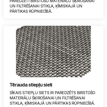
PAREDZĒTI BIRSTOŠO MATERIĀLU ŠĶIROŠANAI
UN FILTRĒŠANAI STIKLA, ĶĪMISKAJĀ UN
PĀRTIKAS RŪPNIECĪBĀ.
Tērauda stiepļu sieti
SĪKAIS STIEPĻU SIETS IR PAREDZĒTS BIRSTOŠO
MATERIĀLU ŠĶIROŠANAI UN FILTRĒŠANAI
STIKLA, ĶĪMISKAJĀ UN PĀRTIKAS RŪPNIECĪBĀ.