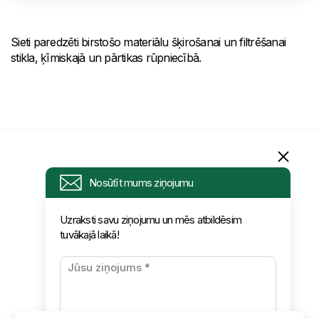
Sieti paredzēti birstošo materiālu šķirošanai un filtrēšanai
stikla, ķīmiskajā un pārtikas rūpniecībā.
Informācija
Nosūtīt mums ziņojumu
Pieprasījums
Uzraksti savu ziņojumu un mēs atbildēsim
tuvākajā laikā!
Jaunumi
Apmaksa un piegāde
Konfidencialitātes politika