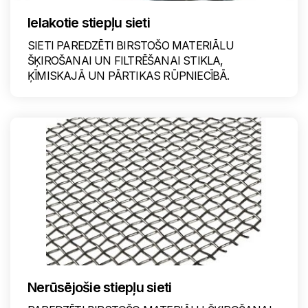
Ielakotie stiepļu sieti
SIETI PAREDZĒTI BIRSTOŠO MATERIĀLU
ŠĶIROŠANAI UN FILTRĒŠANAI STIKLA,
ĶĪMISKAJĀ UN PĀRTIKAS RŪPNIECĪBĀ.
Nerūsējošie stiepļu sieti