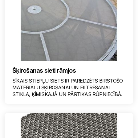
Šķirošanas sieti rāmjos
SĪKAIS STIEPĻU SIETS IR PAREDZĒTS BIRSTOŠO
MATERIĀLU ŠĶIROŠANAI UN FILTRĒŠANAI
STIKLA, ĶĪMISKAJĀ UN PĀRTIKAS RŪPNIECĪBĀ.