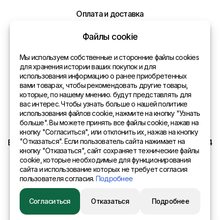
Оплата и доставка
Политика конфиденциальности
Файлы cookie
Контакты
Мы используем собственные и сторонние файлы cookies
для хранения истории ваших покупок и для
использования информацию о ранее приобретенных
Общая информация
вами товарах, чтобы рекомендовать другие товары,
Отправить нам сообщение
которые, по нашему мнению. будут представлять для
Представительства в мире
вас интерес. Чтобы узнать больше о нашей политике
использования файлов cookie, нажмите на кнопку "Узнать
Напишите нам ваше сообщение и мы ответим
Адрес
больше". Вы можете принять все файлы cookie, нажав на
Вам в самое ближайшее время!
кнопку "Согласиться", или отклонить их, нажав на кнопку
"Отказаться". Если пользователь сайта нажимает на
EURO SITEX Latvia Daugavpils A.Pumpura iela 104b LV 5404
кнопку "Отказаться", сайт сохраняет технические файлы
cookie, которые необходимые для функционирования
сайта и использование которых не требует согласия
пользователя согласия.
Подробнее
© 2015 Eurositex Latvija
Согласиться
Отказаться
Подробнее
Разработано в студии Esteriol