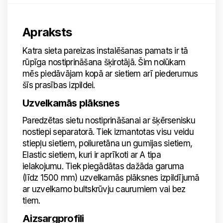
Apraksts
Katra sieta pareizas instalēšanas pamats ir tā
rūpīga nostiprināšana šķirotājā. Šim nolūkam
mēs piedāvājam kopā ar sietiem arī piederumus
šīs prasības izpildei.
Uzvelkamās plāksnes
Paredzētas sietu nostiprināšanai ar šķērsenisku
nostiepi separatorā. Tiek izmantotas visu veidu
stiepļu sietiem, poliuretāna un gumijas sietiem,
Elastic sietiem, kuri ir aprīkoti ar A tipa
ielakojumu. Tiek piegādātas dažāda garuma
(līdz 1500 mm) uzvelkamās plāksnes izpildījumā
ar uzvelkamo bultskrūvju caurumiem vai bez
tiem.
Aizsargprofili