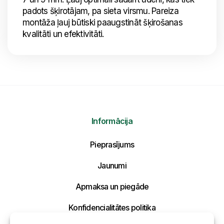
padots šķirotājam, pa sieta virsmu. Pareiza
montāža ļauj būtiski paaugstināt šķirošanas
kvalitāti un efektivitāti.
Informācija
Nosūtīt mums ziņojumu
Pieprasījums
Uzraksti savu ziņojumu un mēs atbildēsim
tuvākajā laikā!
Jaunumi
Apmaksa un piegāde
Konfidencialitātes politika