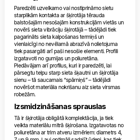
Paredzēti uzvelkamo vai nostiprināmo sietu
starplikām kontakta ar šķirotāja tērauda
balstošajām nesošajām konstrukcijām vietās un
novērš sieta vibrāciju šķirotājā – tādējādi tiek
pagarināts sieta kalpošanas termiņš un
vienlaicīgi no nevēlamā abrazīvā nolietojuma
tiek pasargāti arī paši nesošie elementi. Profili
izgatavoti no gumijas un poliuretāna.
Piedāvājam arī profilus, kuri ir paredzēti, lai
pārsegtu telpu starp sieta šķautni un šķirotāja
sienu – tā saucamais “spārniņš” – tādējādi
novēršot materiāla nokrišanu aiz sieta virsmas
robežām.
Izsmidzināšanas sprauslas
Tā ir šķirotāja obligātā komplektācija, ja tiek
veikta materiālu mitrā šķirošana. Izgatavotas no
poliuretāna ar trim atveru izmēriem: diametrs 4,
7 un 9 mm. Ļauj optimāli sadalīt ūdeni, kas tiek