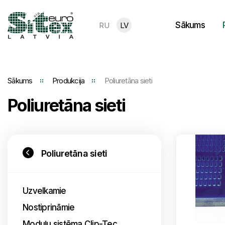
Sākums
RU
LV
Sākums
Produkcija
Poliuretāna sieti
Poliuretāna sieti
Poliuretāna sieti
Uzvelkamie
Nostiprināmie
Moduļu sistēma Clip-Tec