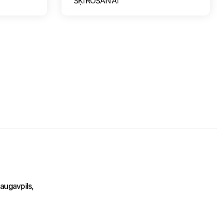
ŠĶIROŠANAI
Nosūtīt mums ziņojumu
Uzraksti savu ziņojumu un mēs atbildēsim
tuvākajā laikā!
augavpils,