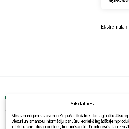
ŠĶIROŠA
Ekstremālā no
Informācija
Kontakti
Sīkdatnes
Pieprasījums
Vispārēja inf
Mēs izmantojam savas un trešo pušu sīkdatnes, lai saglabātu Jūsu ie
vēsturi un izmantotu informāciju par Jūsu iepriekš iegādātajiem produkt
Jaunumi
Pārstāvniecīb
ieteiktu Jums citus produktus, kuri, mūsuprāt, Jūs interesēs. Lai uzzinā