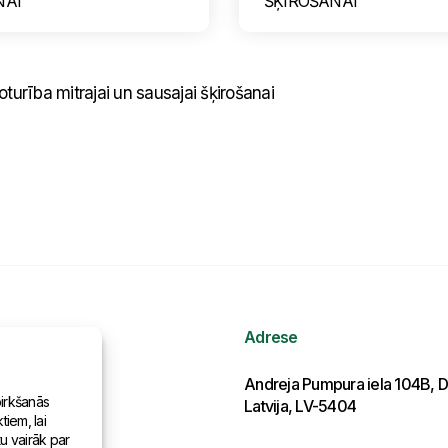
NAI
ŠĶIROŠANAI
turība mitrajai un sausajai šķirošanai
Adrese
ormācija
Andreja Pumpura iela 104B, D
pirkšanās
Latvija, LV-5404
iem, lai
as pasaulē
tu vairāk par