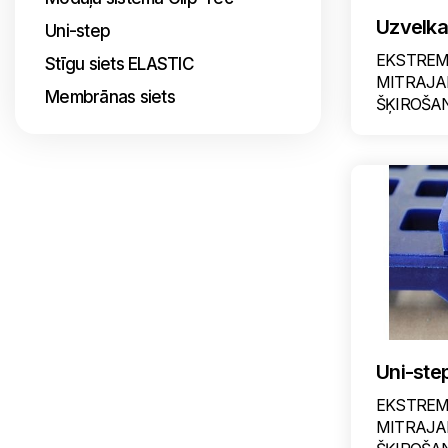
Uzvelk
Uni-step
EKSTREM
Stīgu siets ELASTIC
MITRAJA
Membrānas siets
ŠĶIROŠA
Uni-ste
EKSTREM
MITRAJA