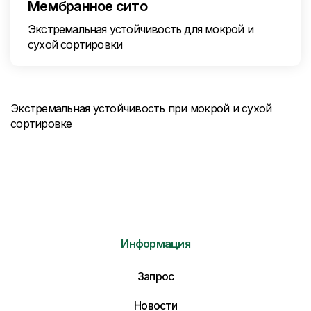
Мембранное сито
Экстремальная устойчивость для мокрой и
сухой сортировки
Экстремальная устойчивость при мокрой и сухой
сортировке
Информация
Отправить нам сообщение
Запрос
Напишите нам ваше сообщение и мы ответим
Вам в самое ближайшее время!
Новости