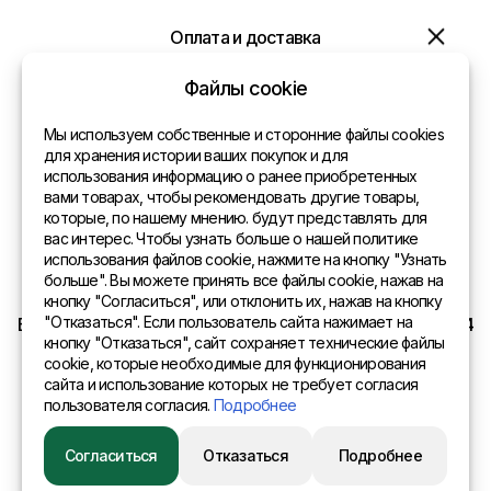
Оплата и доставка
Политика конфиденциальности
Файлы cookie
Контакты
Мы используем собственные и сторонние файлы cookies
для хранения истории ваших покупок и для
использования информацию о ранее приобретенных
Общая информация
вами товарах, чтобы рекомендовать другие товары,
которые, по нашему мнению. будут представлять для
Представительства в мире
вас интерес. Чтобы узнать больше о нашей политике
использования файлов cookie, нажмите на кнопку "Узнать
Адрес
больше". Вы можете принять все файлы cookie, нажав на
кнопку "Согласиться", или отклонить их, нажав на кнопку
"Отказаться". Если пользователь сайта нажимает на
EURO SITEX Latvia Daugavpils A.Pumpura iela 104b LV 5404
кнопку "Отказаться", сайт сохраняет технические файлы
cookie, которые необходимые для функционирования
сайта и использование которых не требует согласия
пользователя согласия.
Подробнее
© 2015 Eurositex Latvija
Согласиться
Отказаться
Подробнее
Разработано в студии Esteriol