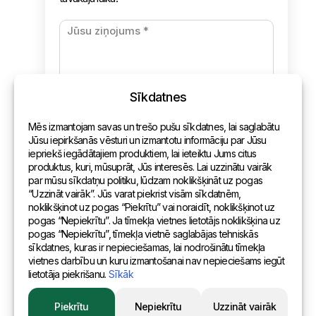
Jaunumi
Apmaksa un piegāde
Konfidencialitātes politika
Sīkdatnes
Kontakti
Mēs izmantojam savas un trešo pušu sīkdatnes, lai saglabātu
Vispārēja informācija
Jūsu iepirkšanās vēsturi un izmantotu informāciju par Jūsu
iepriekš iegādātajiem produktiem, lai ieteiktu Jums citus
Pārstāvniecības pasaulē
produktus, kuri, mūsuprāt, Jūs interesēs. Lai uzzinātu vairāk
par mūsu sīkdatņu politiku, lūdzam noklikšķināt uz pogas
Adrese
“Uzzināt vairāk”. Jūs varat piekrist visām sīkdatnēm,
noklikšķinot uz pogas “Piekrītu” vai noraidīt, noklikšķinot uz
pogas “Nepiekrītu”. Ja tīmekļa vietnes lietotājs noklikšķina uz
Andreja Pumpura iela 104B, Daugavpils, Latvija, LV-5404
pogas “Nepiekrītu”, tīmekļa vietnē saglabājas tehniskās
sīkdatnes, kuras ir nepieciešamas, lai nodrošinātu tīmekļa
vietnes darbību un kuru izmantošanai nav nepieciešams iegūt
lietotāja piekrišanu.
Sīkāk
© 2015 Eurositex Latvija
Piekrītu
Nepiekrītu
Uzzināt vairāk
Izstrādāts Esteriol studijā