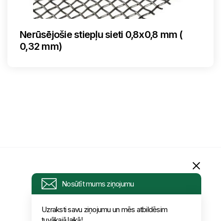
Nerūsējošie stiepļu sieti 0,8x0,8 mm (
0,32 mm)
Informācija
Nosūtīt mums ziņojumu
Pieprasījums
Uzraksti savu ziņojumu un mēs atbildēsim
tuvākajā laikā!