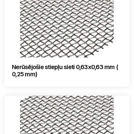
Nerūsējošie stiepļu sieti 0,63x0,63 mm (
0,25 mm)