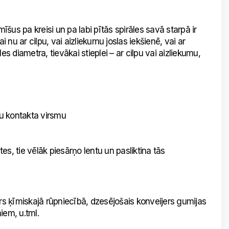
mīšus pa kreisi un pa labi pītās spirāles savā starpā ir
i nu ar cilpu, vai aizliekumu joslas iekšienē, vai ar
 diametra, tievākai stieplei – ar cilpu vai aizliekumu,
u kontakta virsmu
, tie vēlāk piesārņo lentu un pasliktina tās
rs ķīmiskajā rūpniecībā, dzesējošais konveijers gumijas
iem, u.tml.