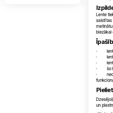
Izpild
Lente tie
saistītas
metinātu 
biezākai 
Īpašī
· lente
· lentes
· lentes
· šo len
· neder t
funkciona
Pielie
Dzesējoša
un plast