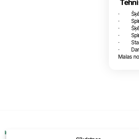
Tehnis
· Šķērs
· Spirāle
· Šķērs
· Spirāl
· Standa
· Darba
Malas nob
Informācija
Kontakti