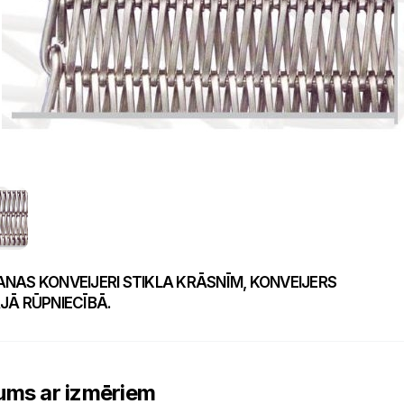
NAS KONVEIJERI STIKLA KRĀSNĪM, KONVEIJERS
JĀ RŪPNIECĪBĀ.
ums ar izmēriem