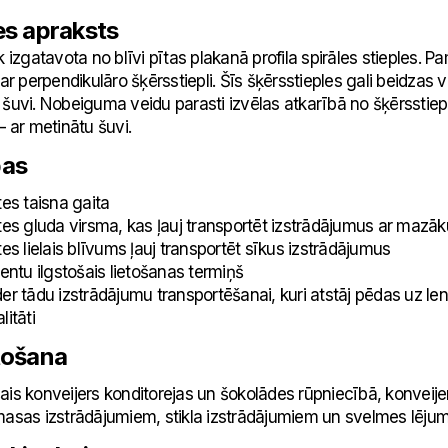
es apraksts
k izgatavota no blīvi pītas plakanā profila spirāles stieples. Pa
 ar perpendikulāro šķērsstiepli. Šīs šķērsstieples gali beidzas va
šuvi. Nobeiguma veidu parasti izvēlas atkarībā no šķērsstieples
– ar metinātu šuvi.
bas
s taisna gaita
 gluda virsma, kas ļauj transportēt izstrādājumus ar mazāk
 lielais blīvums ļauj transportēt sīkus izstrādājumus
tu ilgstošais lietošanas termiņš
ādu izstrādājumu transportēšanai, kuri atstāj pēdas uz lentes
litāti
tošana
is konveijers konditorejas un šokolādes rūpniecībā, konveije
masas izstrādājumiem, stikla izstrādājumiem un svelmes lējum