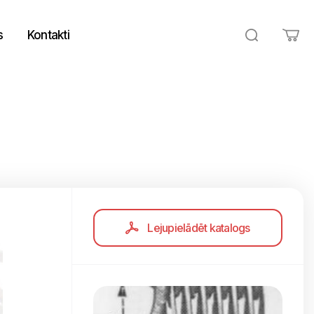
s
Kontakti
Lejupielādēt katalogs