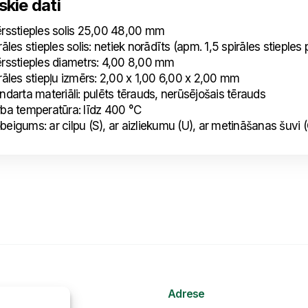
kie dati
stieples solis 25,00 48,00 mm
s stieples solis: netiek norādīts (apm. 1,5 spirāles stieples 
stieples diametrs: 4,00 8,00 mm
es stiepļu izmērs: 2,00 x 1,00 6,00 x 2,00 mm
rta materiāli: pulēts tērauds, nerūsējošais tērauds
 temperatūra: līdz 400 °C
eigums: ar cilpu (S), ar aizliekumu (U), ar metināšanas šuvi 
Adrese