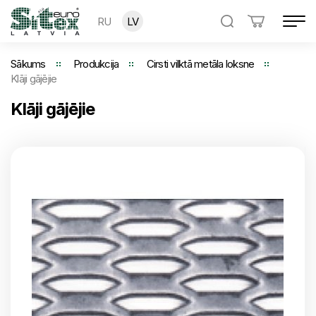
RU
LV
Sākums
Produkcija
Cirsti vilktā metāla loksne
Klāji gājējie
Klāji gājējie