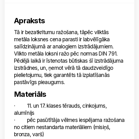
Apraksts
Tā ir bezatkritumu ražošana, tāpēc vilktās
metāla loksnes cena parasti ir labvēlīgāka
salīdzinājumā ar analogiem izstrādājumiem.
Vilkto metāla loksni ražo pēc normas DIN 791.
Pēdējā laikā ir īstenotas būtiskas šī izstrādājuma
izstrādnes, un, ņemot vērā tā daudzveidīgo
pielietojumu, tiek garantēts tā izplatīšanās
pastāvīgs pieaugums.
Materiāls
· 11. un 17. klases tērauds, cinkojums,
alumīnijs
· pēc pasūtītāja vēlmes iespējama ražošana
no citiem nestandarta materiāliem (misiņš,
bronza, varš)