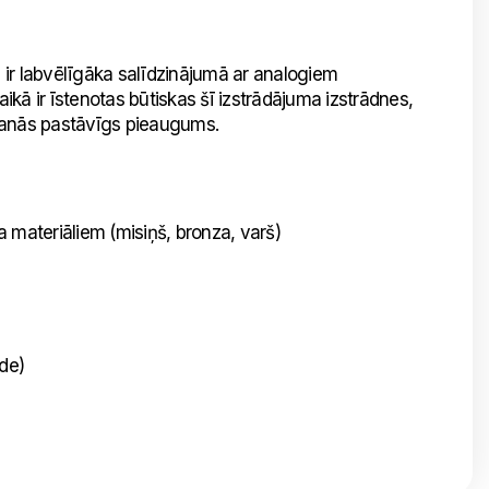
 ir labvēlīgāka salīdzinājumā ar analogiem
ikā ir īstenotas būtiskas šī izstrādājuma izstrādnes,
īšanās pastāvīgs pieaugums.
ateriāliem (misiņš, bronza, varš)
de)
Nosūtīt mums ziņojumu