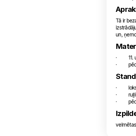
Aprak
Tā ir bez
izstrādāj
un, ņemo
Mater
· 11. un
· pēc pa
Stand
· loksn
· ruļļi
· pēc pa
Izpild
velmētas