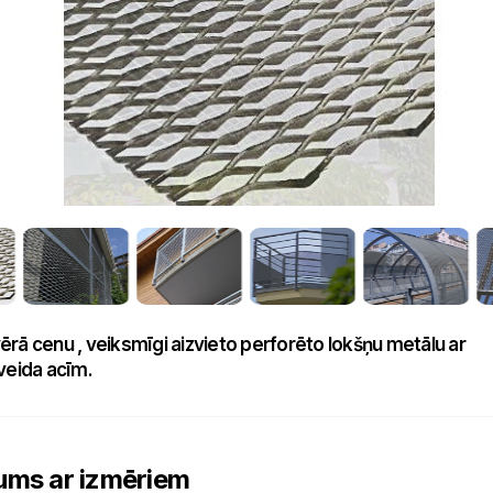
rā cenu , veiksmīgi aizvieto perforēto lokšņu metālu ar
veida acīm.
ums ar izmēriem