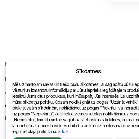
Informācija
Kontakti
Sīkdatnes
Pieprasījums
Vispārēja inf
Mēs izmantojam savas un trešo pušu sīkdatnes, lai saglabātu Jūsu ie
vēsturi un izmantotu informāciju par Jūsu iepriekš iegādātajiem produkt
Jaunumi
Pārstāvniecīb
ieteiktu Jums citus produktus, kuri, mūsuprāt, Jūs interesēs. Lai uzzinā
mūsu sīkdatņu politiku, lūdzam noklikšķināt uz pogas “Uzzināt vairāk”.
Apmaksa un piegāde
piekrist visām sīkdatnēm, noklikšķinot uz pogas “Piekrītu” vai noraidīt
uz pogas “Nepiekrītu”. Ja tīmekļa vietnes lietotājs noklikšķina uz pog
Konfidencialitātes politika
“Nepiekrītu”, tīmekļa vietnē saglabājas tehniskās sīkdatnes, kuras ir
lai nodrošinātu tīmekļa vietnes darbību un kuru izmantošanai nav ne
iegūt lietotāja piekrišanu.
Sīkāk