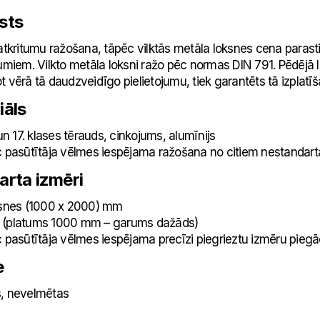
sts
atkritumu ražošana, tāpēc vilktās metāla loksnes cena parasti
umiem. Vilkto metāla loksni ražo pēc normas DIN 791. Pēdējā la
t vērā tā daudzveidīgo pielietojumu, tiek garantēts tā izplat
iāls
 17. klases tērauds, cinkojums, alumīnijs
sūtītāja vēlmes iespējama ražošana no citiem nestandarta m
arta izmēri
es (1000 x 2000) mm
 (platums 1000 mm – garums dažāds)
sūtītāja vēlmes iespējama precīzi piegrieztu izmēru piegā
e
, nevelmētas