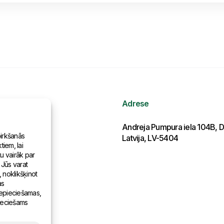
Adrese
ormācija
Andreja Pumpura iela 104B, D
pirkšanās
Latvija, LV-5404
iem, lai
as pasaulē
tu vairāk par
 Jūs varat
, noklikšķinot
as
 nepieciešamas,
pieciešams