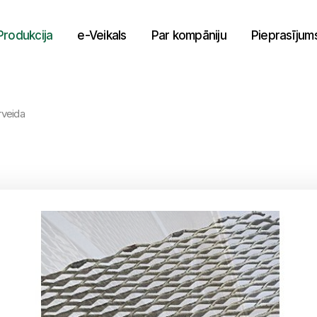
Produkcija
e-Veikals
Par kompāniju
Pieprasījum
rveida