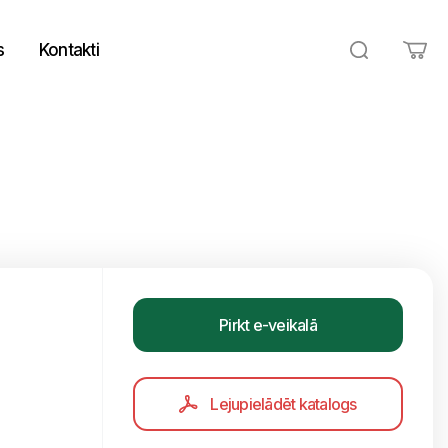
s
Kontakti
Pirkt e-veikalā
Lejupielādēt katalogs