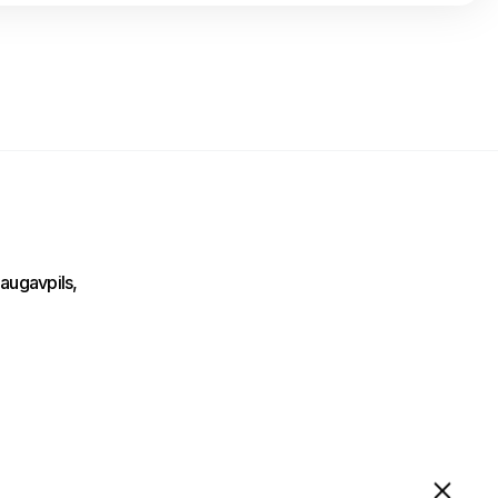
Uzraksti savu ziņojumu un mēs atbildēsim
tuvākajā laikā!
augavpils,