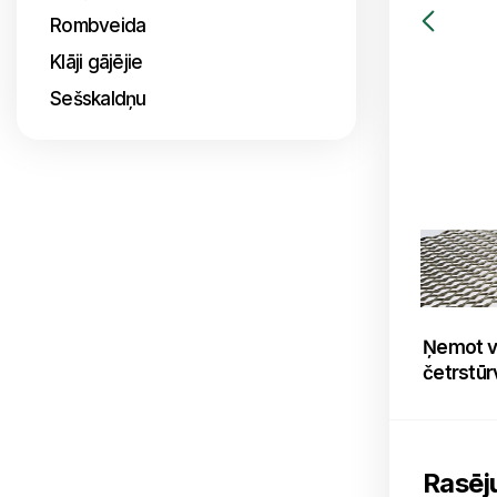
Rombveida
Klāji gājējie
Sešskaldņu
Ņemot vē
četrstūr
Rasēj