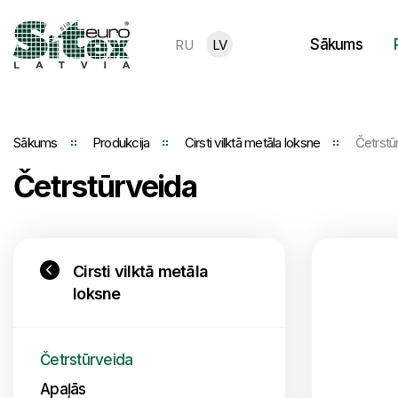
Sākums
RU
LV
Sākums
Produkcija
Cirsti vilktā metāla loksne
Četrstū
Četrstūrveida
Cirsti vilktā metāla
loksne
Četrstūrveida
Apaļās