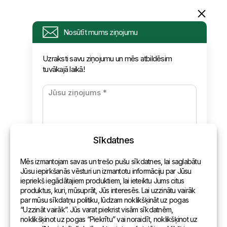
Informācija
Nosūtīt mums ziņojumu
Pieprasījums
Uzraksti savu ziņojumu un mēs atbildēsim
tuvākajā laikā!
Jaunumi
Apmaksa un piegāde
Konfidencialitātes politika
Sīkdatnes
Kontakti
Mēs izmantojam savas un trešo pušu sīkdatnes, lai saglabātu
Vispārēja informācija
Jūsu iepirkšanās vēsturi un izmantotu informāciju par Jūsu
iepriekš iegādātajiem produktiem, lai ieteiktu Jums citus
Pārstāvniecības pasaulē
produktus, kuri, mūsuprāt, Jūs interesēs. Lai uzzinātu vairāk
par mūsu sīkdatņu politiku, lūdzam noklikšķināt uz pogas
Adrese
“Uzzināt vairāk”. Jūs varat piekrist visām sīkdatnēm,
noklikšķinot uz pogas “Piekrītu” vai noraidīt, noklikšķinot uz