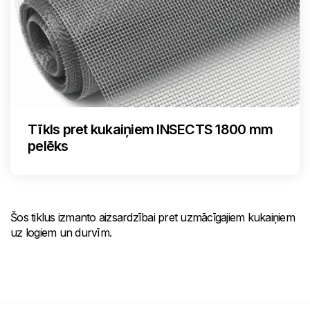
Tīkls pret kukaiņiem INSECTS 1800 mm
pelēks
Šos tiklus izmanto aizsardzībai pret uzmācīgajiem kukaiņiem
uz logiem un durvīm.