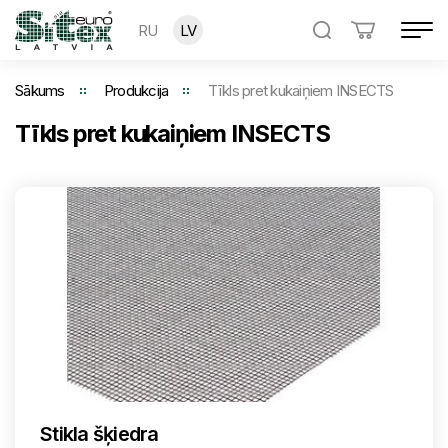
RU
LV
Sākums
Produkcija
Tīkls pret kukaiņiem INSECTS
Tīkls pret kukaiņiem INSECTS
Stikla šķiedra