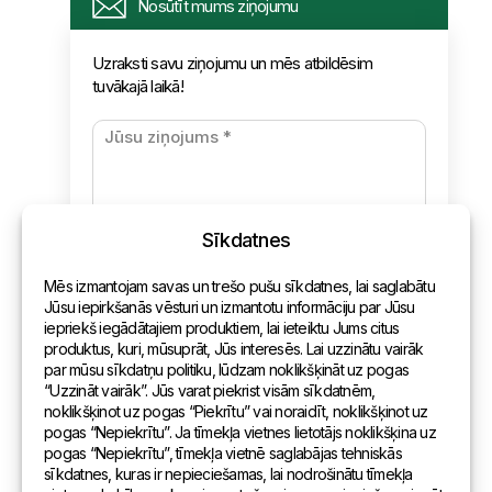
Informācija
Nosūtīt mums ziņojumu
Pieprasījums
Uzraksti savu ziņojumu un mēs atbildēsim
tuvākajā laikā!
Jaunumi
Apmaksa un piegāde
Konfidencialitātes politika
Sīkdatnes
Kontakti
Mēs izmantojam savas un trešo pušu sīkdatnes, lai saglabātu
Vispārēja informācija
Jūsu iepirkšanās vēsturi un izmantotu informāciju par Jūsu
iepriekš iegādātajiem produktiem, lai ieteiktu Jums citus
Pārstāvniecības pasaulē
produktus, kuri, mūsuprāt, Jūs interesēs. Lai uzzinātu vairāk
par mūsu sīkdatņu politiku, lūdzam noklikšķināt uz pogas
Adrese
“Uzzināt vairāk”. Jūs varat piekrist visām sīkdatnēm,
noklikšķinot uz pogas “Piekrītu” vai noraidīt, noklikšķinot uz
pogas “Nepiekrītu”. Ja tīmekļa vietnes lietotājs noklikšķina uz
Andreja Pumpura iela 104B, Daugavpils, Latvija, LV-5404
pogas “Nepiekrītu”, tīmekļa vietnē saglabājas tehniskās
sīkdatnes, kuras ir nepieciešamas, lai nodrošinātu tīmekļa