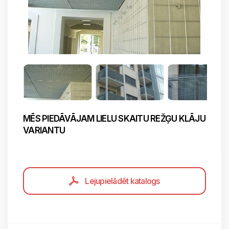
MĒS PIEDĀVĀJAM LIELU SKAITU REŽĢU KLĀJU
VARIANTU
Lejupielādēt katalogs