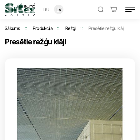
RU
LV
Sākums
Produkcija
Režģi
Presētie režģu klāji
Presētie režģu klāji