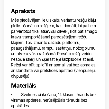
Apraksts
Mēs piedāvājam lielu skaitu variantu režģu klāju
pielietošanā: no režģiem, kas domāti, lai pa tiem
pārvietotos tikai atsevišķi cilvēki, līdz pat smago
kravu transportēšanai paredzētajiem režģu
klājiem. Tos izmanto dažādu platformu,
paaugstinājumu, rampu, sastatņu, nožogojumu
un atveru vāku ražošanā. Presēto režģi veido
nesošie stieņi un šķērsstieņi (aizpildošie stieņi).
Režģi var būt izpildīti ar apmali vai bez apmales,
ar standarta vai pretslīdes apstrādi (vienpusēju,
divpusēju).
Materiāls
· Svelmes cinkošana, 11. klases tērauds bez
virsmas apdares, nerūsējošais tērauds bez
apstrādes