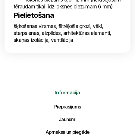
tēraudam tikai līdz loksnes biezumam 6 mm)
Pielietošana
šķirošanas virsmas, filtrējošie grozi, vāki,
starpsienas, aizpildes, arhitektūras elementi,
skaņas izolācija, ventilācija
Informācija
Nosūtīt mums ziņojumu
Pieprasījums
Uzraksti savu ziņojumu un mēs atbildēsim
tuvākajā laikā!
Jaunumi
Apmaksa un piegāde