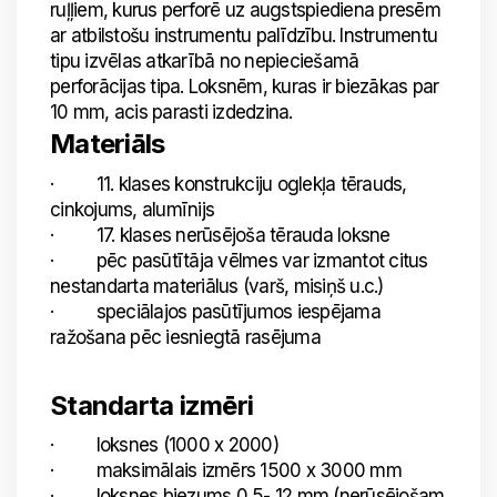
ruļļiem, kurus perforē uz augstspiediena presēm
ar atbilstošu instrumentu palīdzību. Instrumentu
tipu izvēlas atkarībā no nepieciešamā
perforācijas tipa. Loksnēm, kuras ir biezākas par
10 mm, acis parasti izdedzina.
Materiāls
· 11. klases konstrukciju oglekļa tērauds,
cinkojums, alumīnijs
· 17. klases nerūsējoša tērauda loksne
· pēc pasūtītāja vēlmes var izmantot citus
nestandarta materiālus (varš, misiņš u.c.)
· speciālajos pasūtījumos iespējama
ražošana pēc iesniegtā rasējuma
Standarta izmēri
· loksnes (1000 x 2000)
· maksimālais izmērs 1500 x 3000 mm
· loksnes biezums 0,5- 12 mm (nerūsējošam