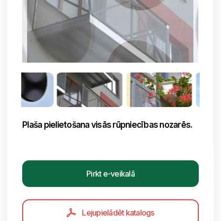
Plaša pielietošana visās rūpniecības nozarēs.
Pirkt e-veikalā
Lejupielādēt katalogs