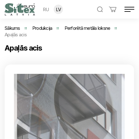
RU
LV
Sākums
Produkcija
Perforētā metāla loksne
Apaļās acis
Apaļās acis