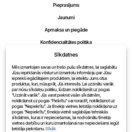
Nosūtīt mums ziņojumu
Pieprasījums
Uzraksti savu ziņojumu un mēs atbildēsim
Jaunumi
tuvākajā laikā!
Apmaksa un piegāde
Konfidencialitātes politika
Sīkdatnes
Kontakti
Mēs izmantojam savas un trešo pušu sīkdatnes, lai saglabātu
Vispārēja informācija
Jūsu iepirkšanās vēsturi un izmantotu informāciju par Jūsu
iepriekš iegādātajiem produktiem, lai ieteiktu Jums citus
Pārstāvniecības pasaulē
produktus, kuri, mūsuprāt, Jūs interesēs. Lai uzzinātu vairāk
par mūsu sīkdatņu politiku, lūdzam noklikšķināt uz pogas
Adrese
“Uzzināt vairāk”. Jūs varat piekrist visām sīkdatnēm,
noklikšķinot uz pogas “Piekrītu” vai noraidīt, noklikšķinot uz
pogas “Nepiekrītu”. Ja tīmekļa vietnes lietotājs noklikšķina uz
Andreja Pumpura iela 104B, Daugavpils, Latvija, LV-5404
pogas “Nepiekrītu”, tīmekļa vietnē saglabājas tehniskās
sīkdatnes, kuras ir nepieciešamas, lai nodrošinātu tīmekļa
vietnes darbību un kuru izmantošanai nav nepieciešams iegūt
lietotāja piekrišanu.
Sīkāk