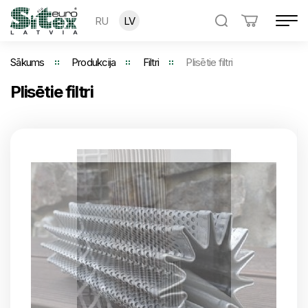
RU
LV
Sākums
Produkcija
Filtri
Plisētie filtri
Plisētie filtri