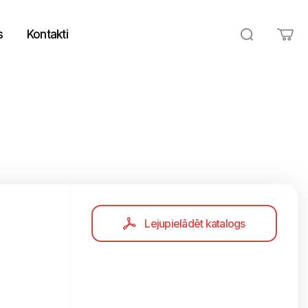
s
Kontakti
Lejupielādēt katalogs