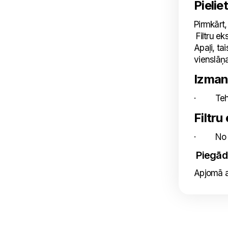
Pielie
Pirmkārt
Filtru ek
Apaļi, ta
vienslāņ
Izman
· Tehnis
Filtru
· No ap
Piegād
Apjomā a