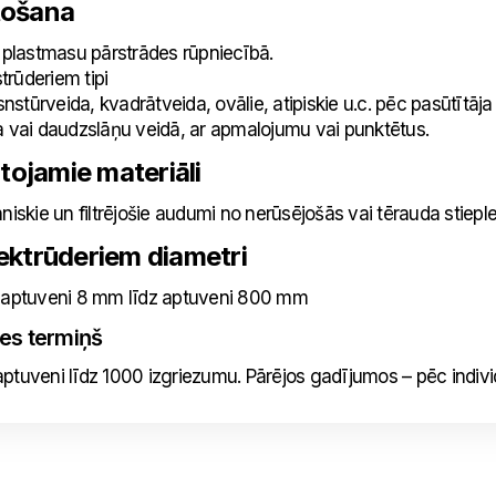
tošana
, plastmasu pārstrādes rūpniecībā.
strūderiem tipi
isnstūrveida, kvadrātveida, ovālie, atipiskie u.c. pēc pasūtītā
a vai daudzslāņu veidā, ar apmalojumu vai punktētus.
tojamie materiāli
kie un filtrējošie audumi no nerūsējošās vai tērauda stieple
 ektrūderiem diametri
tuveni 8 mm līdz aptuveni 800 mm
es termiņš
ptuveni līdz 1000 izgriezumu. Pārējos gadījumos – pēc indiv