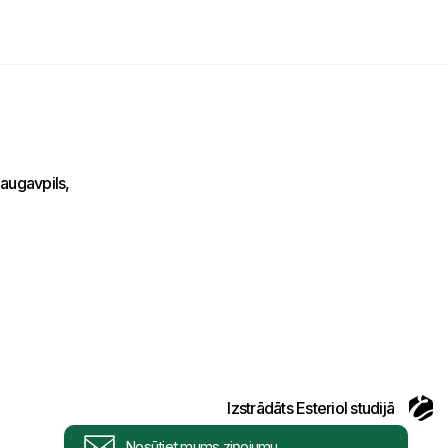
Uzraksti savu ziņojumu un mēs atbildēsim
tuvākajā laikā!
augavpils,
Izstrādāts Esteriol studijā