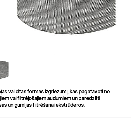
aļas vai citas formas izgriezumi, kas pagatavoti no
jiem vai filtrējošajiem audumiem un paredzēti
as un gumijas filtrēšanai ekstrūderos.