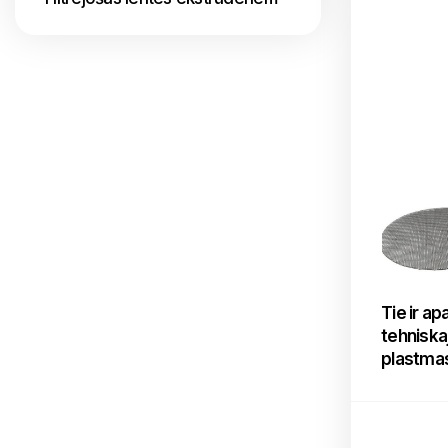
Tie ir ap
tehniska
plastmas