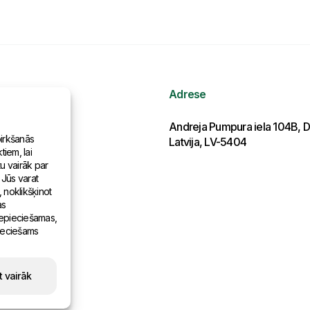
Adrese
ormācija
Andreja Pumpura iela 104B, D
pirkšanās
Latvija, LV-5404
iem, lai
as pasaulē
tu vairāk par
 Jūs varat
, noklikšķinot
as
 nepieciešamas,
pieciešams
t vairāk