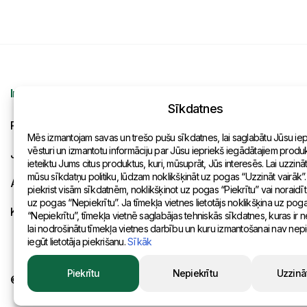
Informācija
Kontakti
Sīkdatnes
Pieprasījums
Vispārēja inf
Mēs izmantojam savas un trešo pušu sīkdatnes, lai saglabātu Jūsu ie
vēsturi un izmantotu informāciju par Jūsu iepriekš iegādātajiem produkt
Jaunumi
Pārstāvniecīb
ieteiktu Jums citus produktus, kuri, mūsuprāt, Jūs interesēs. Lai uzzinā
mūsu sīkdatņu politiku, lūdzam noklikšķināt uz pogas “Uzzināt vairāk”.
Apmaksa un piegāde
piekrist visām sīkdatnēm, noklikšķinot uz pogas “Piekrītu” vai noraidīt
uz pogas “Nepiekrītu”. Ja tīmekļa vietnes lietotājs noklikšķina uz pog
Konfidencialitātes politika
“Nepiekrītu”, tīmekļa vietnē saglabājas tehniskās sīkdatnes, kuras ir
lai nodrošinātu tīmekļa vietnes darbību un kuru izmantošanai nav ne
iegūt lietotāja piekrišanu.
Sīkāk
Piekrītu
Nepiekrītu
Uzzinā
© 2015 Eurositex Latvija