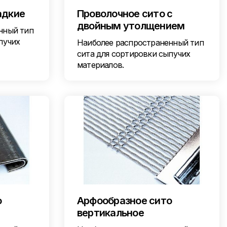
адкие
Проволочное сито с
двойным утолщением
нный тип
пучих
Наиболее распространенный тип
сита для сортировки сыпучих
материалов.
о
Арфообразное сито
вертикальное