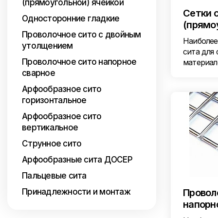
(прямоугольной) ячейкой
Сетки 
Односторонние гладкие
(прямо
Проволочное сито с двойным
Наиболее
утолщением
сита для
Проволочное сито напорное
материал
сварное
Арфообразное сито
горизонтальное
Арфообразное сито
вертикальное
Струнное сито
Арфообразные сита ДОСЕР
Пальцевые сита
Принадлежности и монтаж
Провол
напорн