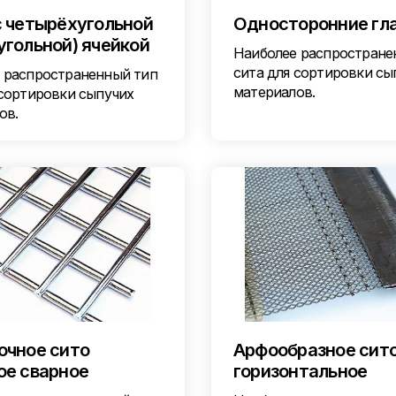
с четырёхугольной
Односторонние гл
угольной) ячейкой
Наиболее распростране
сита для сортировки сы
 распространенный тип
материалов.
 сортировки сыпучих
ов.
очное сито
Арфообразное сит
ое сварное
горизонтальное