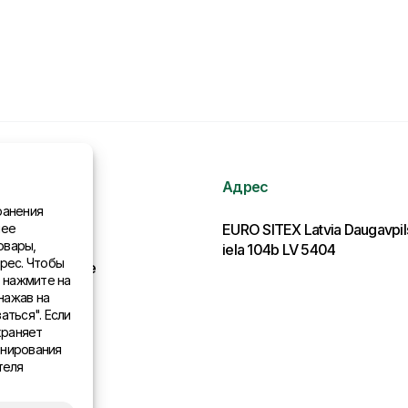
Адрес
ранения
нее
рмация
EURO SITEX Latvia Daugavpi
овары,
iela 104b LV 5404
рес. Чтобы
льства в мире
, нажмите на
нажав на
аться". Если
храняет
онирования
теля