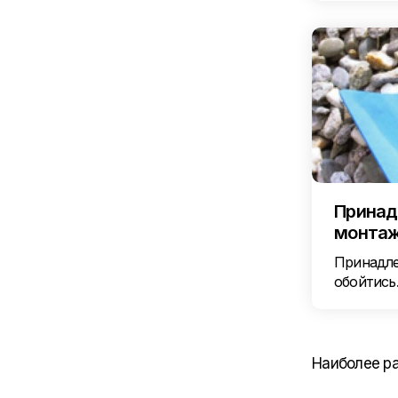
Принад
монта
Принадле
обойтись
Наиболее ра