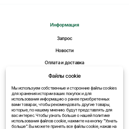
Информация
Отправить нам сообщение
Запрос
Напишите нам ваше сообщение и мы ответим
Вам в самое ближайшее время!
Новости
Оплата и доставка
Политика конфиденциальности
Файлы cookie
Контакты
Мы используем собственные и сторонние файлы cookies
для хранения истории ваших покупок и для
использования информацию о ранее приобретенных
Общая информация
вами товарах, чтобы рекомендовать другие товары,
которые, по нашему мнению. будут представлять для
Представительства в мире
вас интерес. Чтобы узнать больше о нашей политике
использования файлов cookie, нажмите на кнопку "Узнать
Адрес
больше". Вы можете принять все файлы cookie, нажав на