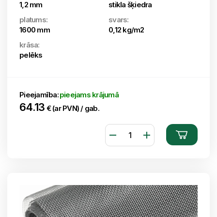
1,2 mm
stikla šķiedra
platums:
svars:
1600 mm
0,12 kg/m2
krāsa:
pelēks
Pieejamība:
pieejams krājumā
64.13
€ (ar PVN) / gab.