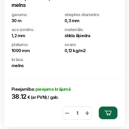
melns
garums:
stieples diametrs:
30 m
0,3 mm
acs izmērs:
materiāls:
1,2 mm
stikla šķiedra
platums:
svars:
1000 mm
0,12 kg/m2
krāsa:
melns
Pieejamība:
pieejams krājumā
38.12
€ (ar PVN) / gab.