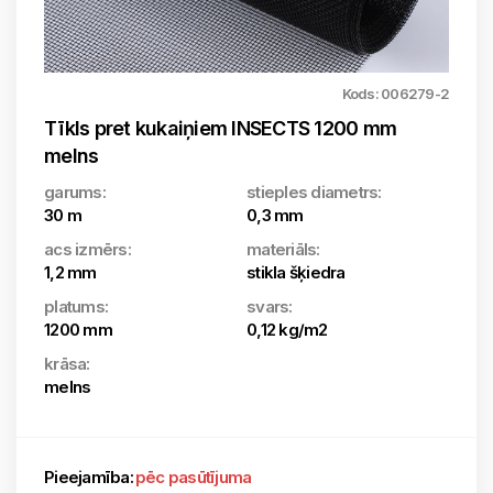
Kods: 006279-2
Tīkls pret kukaiņiem INSECTS 1200 mm
melns
garums:
stieples diametrs:
30 m
0,3 mm
acs izmērs:
materiāls:
1,2 mm
stikla šķiedra
platums:
svars:
1200 mm
0,12 kg/m2
krāsa:
melns
Pieejamība:
pēc pasūtījuma