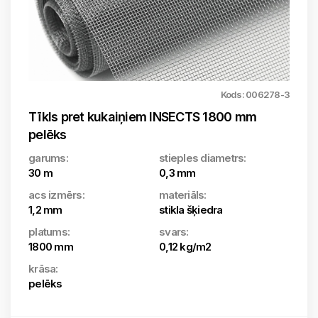
Kods: 006278-3
Tīkls pret kukaiņiem INSECTS 1800 mm
pelēks
garums:
stieples diametrs:
30 m
0,3 mm
acs izmērs:
materiāls:
1,2 mm
stikla šķiedra
platums:
svars:
1800 mm
0,12 kg/m2
krāsa:
pelēks