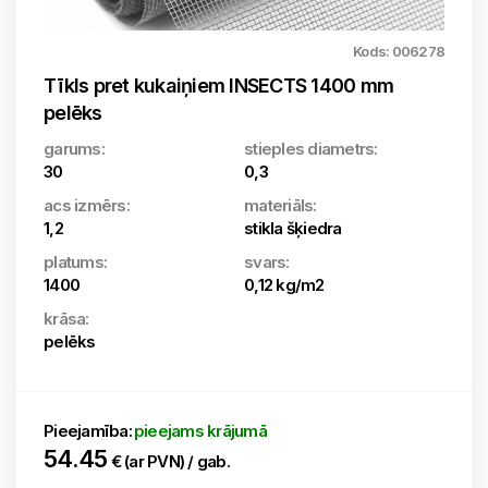
Kods: 006278
Tīkls pret kukaiņiem INSECTS 1400 mm
pelēks
garums:
stieples diametrs:
30
0,3
acs izmērs:
materiāls:
1,2
stikla šķiedra
platums:
svars:
1400
0,12 kg/m2
krāsa:
pelēks
Pieejamība:
pieejams krājumā
54.45
€ (ar PVN) / gab.