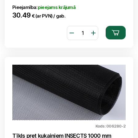
Pieejamība:
pieejams krājumā
30.49
€ (ar PVN) / gab.
Kods: 006280-2
Tīkls pret kukaiņiem INSECTS 1000 mm