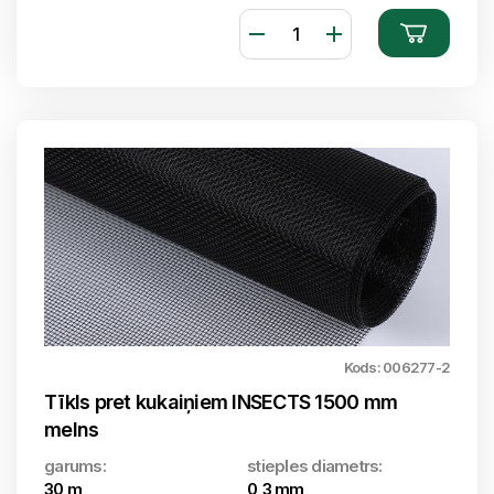
Kods: 006277-2
Tīkls pret kukaiņiem INSECTS 1500 mm
melns
garums:
stieples diametrs:
30 m
0,3 mm