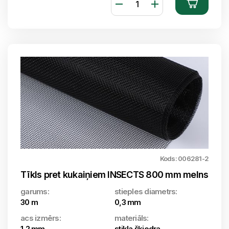
Kods: 006281-2
Tīkls pret kukaiņiem INSECTS 800 mm melns
garums:
stieples diametrs:
30 m
0,3 mm
acs izmērs:
materiāls:
1,2 mm
stikla šķiedra