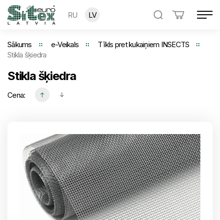
RU
LV
Sākums
e-Veikals
Tīkls pret kukaiņiem INSECTS
Stikla šķiedra
Stikla šķiedra
Cena: