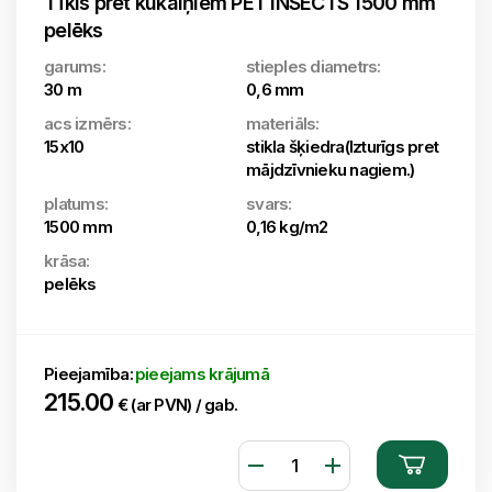
Tīkls pret kukaiņiem PET INSECTS 1500 mm
pelēks
garums:
stieples diametrs:
30 m
0,6 mm
acs izmērs:
materiāls:
15x10
stikla šķiedra(Izturīgs pret
mājdzīvnieku nagiem.)
platums:
svars:
1500 mm
0,16 kg/m2
krāsa:
pelēks
Pieejamība:
pieejams krājumā
215.00
€ (ar PVN) / gab.