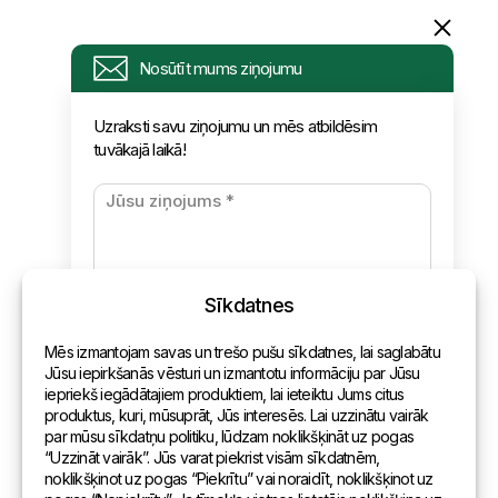
Informācija
Nosūtīt mums ziņojumu
Pieprasījums
Uzraksti savu ziņojumu un mēs atbildēsim
tuvākajā laikā!
Jaunumi
Apmaksa un piegāde
Konfidencialitātes politika
Sīkdatnes
Kontakti
Mēs izmantojam savas un trešo pušu sīkdatnes, lai saglabātu
Vispārēja informācija
Jūsu iepirkšanās vēsturi un izmantotu informāciju par Jūsu
iepriekš iegādātajiem produktiem, lai ieteiktu Jums citus
Pārstāvniecības pasaulē
produktus, kuri, mūsuprāt, Jūs interesēs. Lai uzzinātu vairāk
par mūsu sīkdatņu politiku, lūdzam noklikšķināt uz pogas
Adrese
“Uzzināt vairāk”. Jūs varat piekrist visām sīkdatnēm,
noklikšķinot uz pogas “Piekrītu” vai noraidīt, noklikšķinot uz