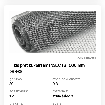
Kods: 006280
Tīkls pret kukaiņiem INSECTS 1000 mm
pelēks
garums:
stieples diametrs:
30
0,3
acs izmērs:
materiāls:
1,2
stikla šķiedra
platums:
svars: