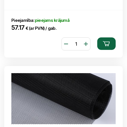
Pieejamība:
pieejams krājumā
57.17
€ (ar PVN) / gab.