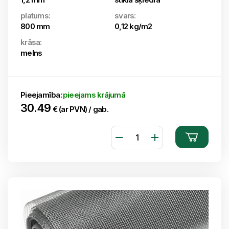
platums:
svars:
800 mm
0,12 kg/m2
krāsa:
melns
Pieejamība:
pieejams krājumā
30.49
€ (ar PVN) / gab.