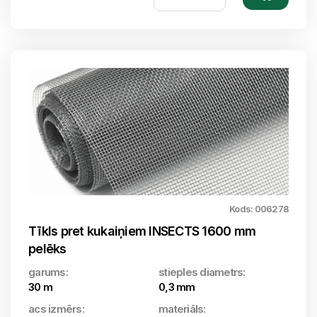
Kods: 006278
Tīkls pret kukaiņiem INSECTS 1600 mm
pelēks
garums:
stieples diametrs:
30 m
0,3 mm
acs izmērs:
materiāls: