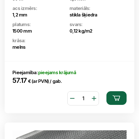
acs izmērs:
materiāls:
1,2 mm
stikla šķiedra
platums:
svars:
1500 mm
0,12 kg/m2
krāsa:
melns
Pieejamība:
pieejams krājumā
57.17
€ (ar PVN) / gab.