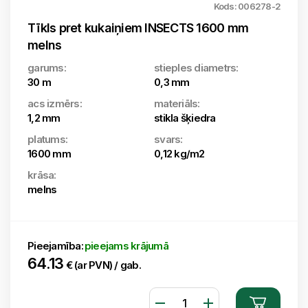
Kods: 006278-2
Tīkls pret kukaiņiem INSECTS 1600 mm
melns
garums:
stieples diametrs:
30 m
0,3 mm
acs izmērs:
materiāls:
1,2 mm
stikla šķiedra
platums:
svars:
1600 mm
0,12 kg/m2
krāsa:
melns
Pieejamība:
pieejams krājumā
64.13
€ (ar PVN) / gab.