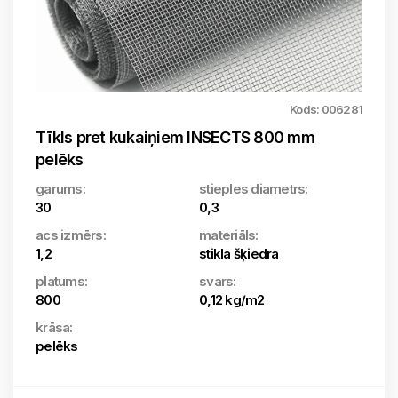
Kods: 006281
Tīkls pret kukaiņiem INSECTS 800 mm
pelēks
garums:
stieples diametrs:
30
0,3
acs izmērs:
materiāls:
1,2
stikla šķiedra
platums:
svars:
800
0,12 kg/m2
krāsa:
pelēks