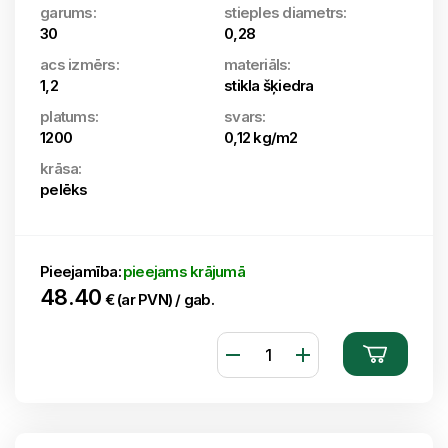
garums:
stieples diametrs:
30
0,28
acs izmērs:
materiāls:
1,2
stikla šķiedra
platums:
svars:
1200
0,12 kg/m2
krāsa:
pelēks
Pieejamība:
pieejams krājumā
48.40
€ (ar PVN) / gab.