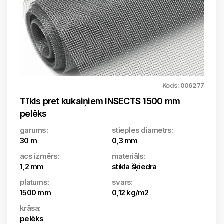
Kods: 006277
Tīkls pret kukaiņiem INSECTS 1500 mm
pelēks
garums:
stieples diametrs:
30 m
0,3 mm
acs izmērs:
materiāls:
1,2 mm
stikla šķiedra
platums:
svars:
1500 mm
0,12 kg/m2
krāsa:
pelēks