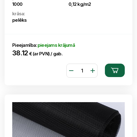
1000
0,12 kg/m2
krāsa:
pelēks
Pieejamība:
pieejams krājumā
38.12
€ (ar PVN) / gab.