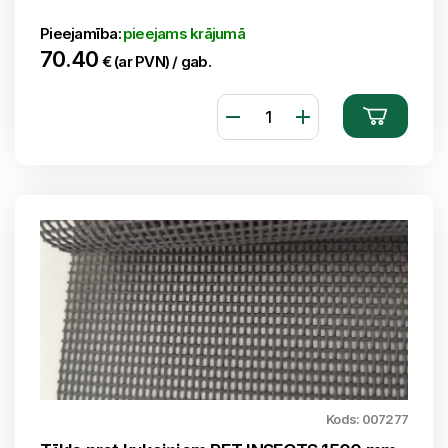
Pieejamība:
pieejams krājumā
70.40
€ (ar PVN) / gab.
Kods: 007277