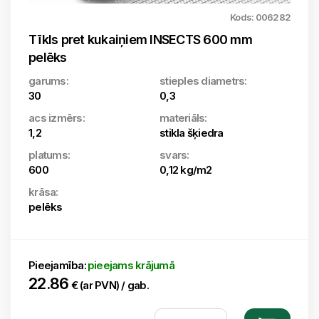
Kods: 006282
Tīkls pret kukaiņiem INSECTS 600 mm
pelēks
garums:
stieples diametrs:
30
0,3
acs izmērs:
materiāls:
1,2
stikla šķiedra
platums:
svars:
600
0,12 kg/m2
krāsa:
pelēks
Pieejamība:
pieejams krājumā
22.86
€ (ar PVN) / gab.