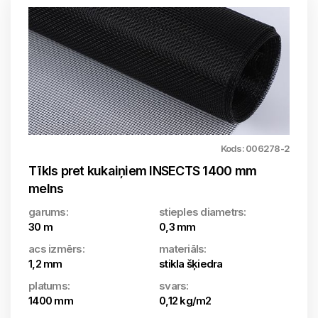
Kods: 006278-2
Tīkls pret kukaiņiem INSECTS 1400 mm
melns
garums:
stieples diametrs:
30 m
0,3 mm
acs izmērs:
materiāls:
1,2 mm
stikla šķiedra
platums:
svars:
1400 mm
0,12 kg/m2