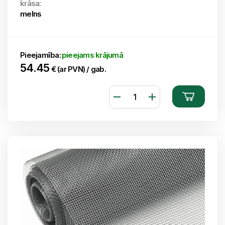
krāsa:
melns
Pieejamība:
pieejams krājumā
54.45
€ (ar PVN) / gab.