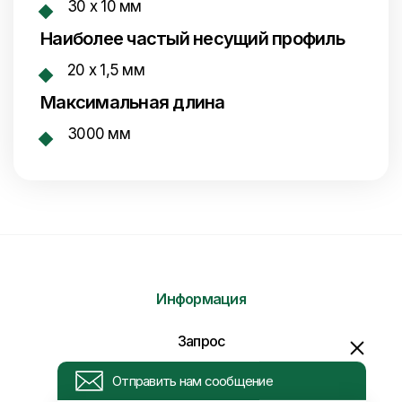
30 x 10 мм
Наиболее частый несущий профиль
20 x 1,5 мм
Максимальная длина
3000 мм
Информация
Отправить нам сообщение
Запрос
Напишите нам ваше сообщение и мы ответим
Вам в самое ближайшее время!
Новости