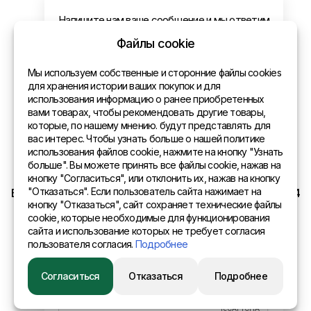
Оплата и доставка
Политика конфиденциальности
Файлы cookie
Контакты
Мы используем собственные и сторонние файлы cookies
для хранения истории ваших покупок и для
использования информацию о ранее приобретенных
Общая информация
вами товарах, чтобы рекомендовать другие товары,
которые, по нашему мнению. будут представлять для
Представительства в мире
вас интерес. Чтобы узнать больше о нашей политике
использования файлов cookie, нажмите на кнопку "Узнать
Адрес
больше". Вы можете принять все файлы cookie, нажав на
кнопку "Согласиться", или отклонить их, нажав на кнопку
"Отказаться". Если пользователь сайта нажимает на
EURO SITEX Latvia Daugavpils A.Pumpura iela 104b LV 5404
кнопку "Отказаться", сайт сохраняет технические файлы
cookie, которые необходимые для функционирования
сайта и использование которых не требует согласия
пользователя согласия.
Подробнее
© 2015 Eurositex Latvija
Согласиться
Отказаться
Подробнее
Разработано в студии Esteriol