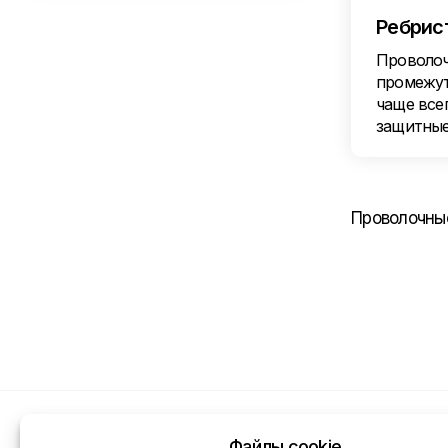
Ребрис
Проволоч
промежут
чаще все
защитные
Проволочные
Файлы cookie