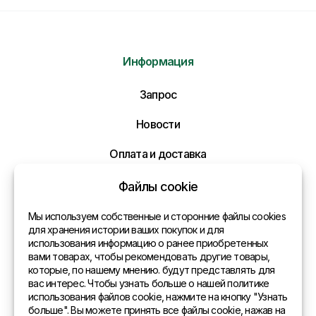
Информация
Отправить нам сообщение
Запрос
Напишите нам ваше сообщение и мы ответим
Вам в самое ближайшее время!
Новости
Оплата и доставка
Политика конфиденциальности
Файлы cookie
Контакты
Мы используем собственные и сторонние файлы cookies
для хранения истории ваших покупок и для
использования информацию о ранее приобретенных
Общая информация
вами товарах, чтобы рекомендовать другие товары,
которые, по нашему мнению. будут представлять для
Представительства в мире
вас интерес. Чтобы узнать больше о нашей политике
использования файлов cookie, нажмите на кнопку "Узнать
Адрес
больше". Вы можете принять все файлы cookie, нажав на