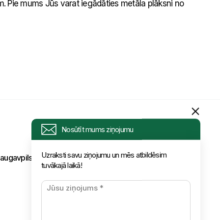
. Pie mums Jūs varat iegādāties metāla plāksni no
Nosūtīt mums ziņojumu
Uzraksti savu ziņojumu un mēs atbildēsim
tuvākajā laikā!
augavpils,