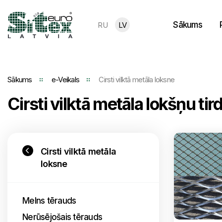
Sākums
RU
LV
Sākums
e-Veikals
Cirsti vilktā metāla loksne
Cirsti vilktā metāla lokšņu ti
Cirsti vilktā metāla
loksne
Melns tērauds
Nerūsējošais tērauds