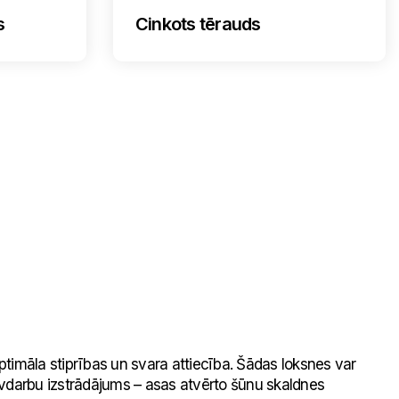
s
Cinkots tērauds
timāla stiprības un svara attiecība. Šādas loksnes var
būvdarbu izstrādājums – asas atvērto šūnu skaldnes