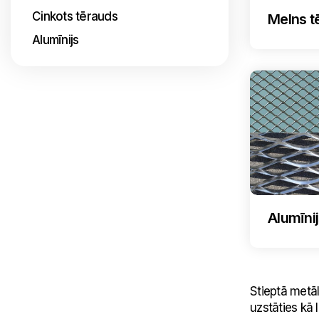
Cinkots tērauds
Melns t
Alumīnijs
Alumīni
Stieptā metā
uzstāties kā 