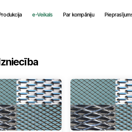
Produkcija
e-Veikals
Par kompāniju
Pieprasījum
rdzniecība