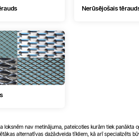
ērauds
Nerūsējošais tēraud
js
la loksnēm nav metinājuma, pateicoties kurām tiek panākta op
lētākas alternatīvas dažādveida tīkliem, kā arī specializēts 