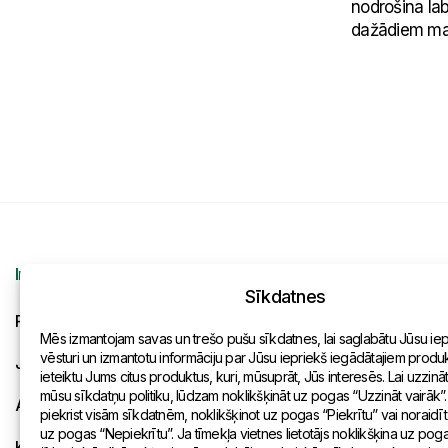
nodrošina la
dažādiem mat
Informācija
Kontakti
Sīkdatnes
Pieprasījums
Vispārēja inf
Mēs izmantojam savas un trešo pušu sīkdatnes, lai saglabātu Jūsu ie
vēsturi un izmantotu informāciju par Jūsu iepriekš iegādātajiem produkt
Jaunumi
Pārstāvniecīb
ieteiktu Jums citus produktus, kuri, mūsuprāt, Jūs interesēs. Lai uzzinā
mūsu sīkdatņu politiku, lūdzam noklikšķināt uz pogas “Uzzināt vairāk”.
Apmaksa un piegāde
piekrist visām sīkdatnēm, noklikšķinot uz pogas “Piekrītu” vai noraidīt
uz pogas “Nepiekrītu”. Ja tīmekļa vietnes lietotājs noklikšķina uz pog
Konfidencialitātes politika