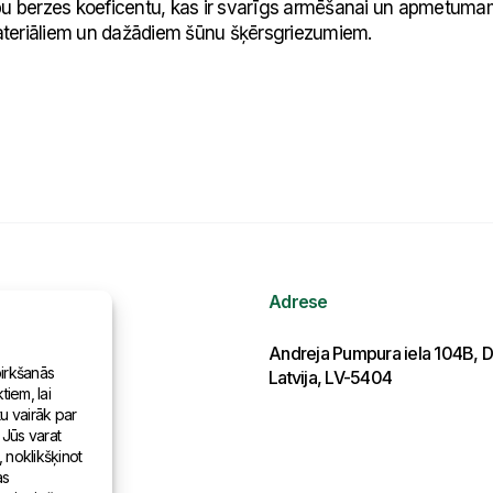
bu berzes koeficentu, kas ir svarīgs armēšanai un apmetumam
eriāliem un dažādiem šūnu šķērsgriezumiem.
Adrese
ormācija
Andreja Pumpura iela 104B, D
pirkšanās
Latvija, LV-5404
iem, lai
as pasaulē
tu vairāk par
 Jūs varat
, noklikšķinot
as