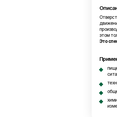
Описа
Отверст
движени
произво
этом то
Это спе
Приме
пище
сита
техн
обще
хими
изме