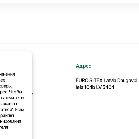
Адрес
ранения
нее
рмация
EURO SITEX Latvia Daugavpi
овары,
iela 104b LV 5404
рес. Чтобы
льства в мире
, нажмите на
нажав на
аться". Если
храняет
онирования
теля