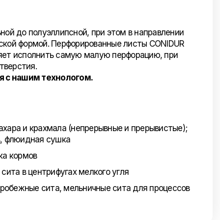
ной до полуэллипсной, при этом в направлении
еской формой. Перфорированные листы CONIDUR
ляет исполнить самую малую перфорацию, при
тверстия.
я с нашим технологом.
хара и крахмала (непрерывные и прерывистые);
в, флюидная сушка
ка кормов
сита в центрифугах мелкого угля
робежные сита, мельничные сита для процессов