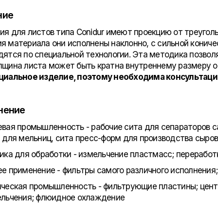
ние
ия для листов типа Conidur имеют проекцию от треуголь
я материала они исполнены наклонно, с сильной конич
дятся по специальной технологии. Эта методика позво
лщина листа может быть кратна внутреннему размеру о
циальное изделие, поэтому необходима консультаци
нение
вая промышленность - рабочие сита для сепараторов са
 для мельниц, сита пресс-форм для производства сыро
ика для обработки - измельчение пластмасс; переработ
е применение - фильтры самого различного исполнения; 
ческая промышленность - фильтрующие пластины; цент
льчения; флюидное охлаждение